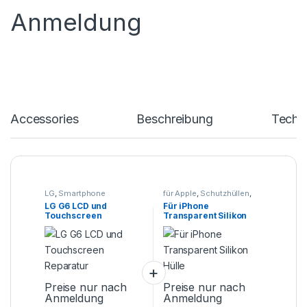
Anmeldung
Accessories
Beschreibung
Techn
LG
,
Smartphone
für Apple
,
Schutzhüllen
,
Reparatur
Smartphone Zubehör
LG G6 LCD und
Für iPhone
Touchscreen
Transparent Silikon
Reparatur
Hülle
Preise nur nach
Preise nur nach
Anmeldung
Anmeldung