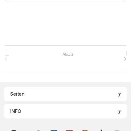
Brands Carousel
Seiten
INFO