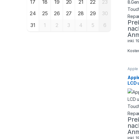
17
18
19
20
21
22
23
24
25
26
27
28
29
30
Pre
31
1
2
3
4
5
6
nac
Anm
inkl. 
Koste
Apple
Tablet
Apple
LCD 
Touc
Repa
Pre
nac
Anm
inkl. 