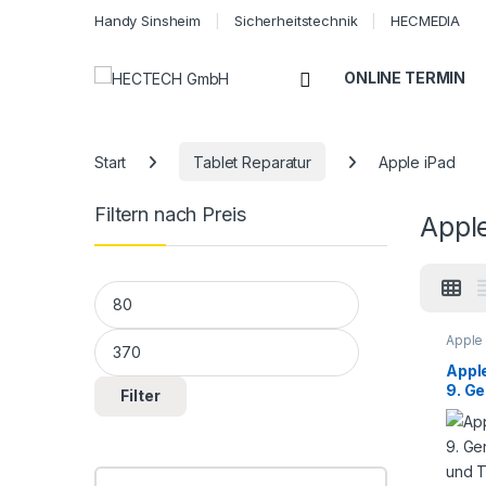
Handy Sinsheim
Sicherheitstechnik
HECMEDIA
Open
ONLINE TERMIN
Start
Tablet Reparatur
Apple iPad
Filtern nach Preis
Appl
Min. Preis
Max. Preis
Apple
9. Gen
Repar
Apple
9. Ge
Filter
und 
Repa