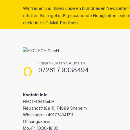
Wir freuen uns, Ihnen unseren brandneuen Newsletter v
erhalten Sie regelmäßig spannende Neuigkeiten, exklus
direkt in Ihr E-Mail-Postfach.
Fragen ? Rufen Sie uns an!
07261 / 9338494
Kontakt Info
HECTECH GmbH
Neulandstraße 11, 74889 Sinsheim
Whatsapp : +491774341211
Öffnungszeiten :
Mo.-Fr. 10:00-18:00