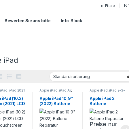
Filiale
Bewerten Sie uns bitte
Info-Block
e iPad
 iPad
,
iPad 2021
Apple iPad
,
iPad Air
,
Apple iPad
,
iPad 2-3-
.
,
Tablet
Tablet Reparatur
4
,
Tablet Reparatur
atur
 iPad (10.2)
Apple iPad 10,9″
Apple iPad 2
n (2021) LCD
(2022) Batterie
Batterie
Touchscreen
Reparatur
Reparatur
ratur
Preise nur