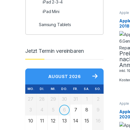
iPad 2-3-4
iPad Mini
Apple
6. Gen
Repar
Appl
Samsung Tablets
2018 
Repa
Jetzt Termin vereinbaren
Pre
nac
Anm
inkl. 
AUGUST 2026
Koste
MO.
DI.
MI.
DO.
FR.
SA.
SO.
27
28
29
30
31
1
2
Apple
2020 8
3
4
5
6
7
8
9
6
,
Tab
Appl
202
10
11
12
13
14
15
16
Touc
Glas