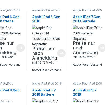
 iPad
,
iPad 2018
Apple iPad
,
iPad 5-6
,
Apple iPad
,
iPad 2019
.
,
Tablet
Tablet Reparatur
7. Gen.
,
iPad 5-6
,
atur
Tablet Reparatur
e iPad 6.Gen
Apple iPad 6.Gen
Apple iPad 7.Gen
Batterie
2018
2019 Batterie
ratur
Touchscreen
Reparatur
Glas Reparatur
ise nur
Preise nur
h
nach
Preise nur
eldung
Anmeldung
nach
Anmeldung
19 % MwSt.
inkl. 19 % MwSt.
inkl. 19 % MwSt.
nloser Versand
Kostenloser Versand
Kostenloser Versand
 iPad
,
iPad
Apple iPad
,
iPad 2018
Apple iPad
,
iPad 2018
. Gen.
,
iPad 5-
6. Gen.
,
Tablet
6. Gen.
,
Tablet
let Reparatur
Reparatur
Reparatur
e iPad 8.Gen
Apple iPad 9.7
Apple iPad 9.7
0
2018 Batterie
2018
hscreen
Reparatur
Touchscreen
 Reparatur
Glas Reparatur