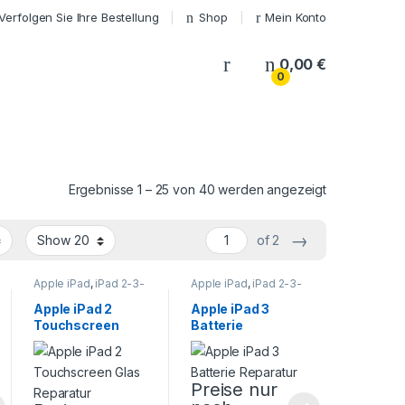
Verfolgen Sie Ihre Bestellung
Shop
Mein Konto
My Account
0,00
€
0
Ergebnisse 1 – 25 von 40 werden angezeigt
→
of 2
Apple iPad
,
iPad 2-3-
Apple iPad
,
iPad 2-3-
4
,
Tablet Reparatur
4
,
Tablet Reparatur
Apple iPad 2
Apple iPad 3
Touchscreen
Batterie
Glas Reparatur
Reparatur
Preise nur