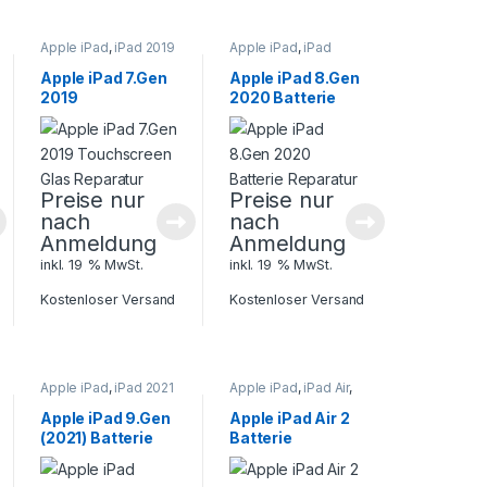
Apple iPad
,
iPad 2019
Apple iPad
,
iPad
7. Gen.
,
iPad 5-6
,
2020 8. Gen.
,
iPad 5-
Tablet Reparatur
6
,
Tablet Reparatur
Apple iPad 7.Gen
Apple iPad 8.Gen
2019
2020 Batterie
Touchscreen
Reparatur
Glas Reparatur
Preise nur
Preise nur
nach
nach
Anmeldung
Anmeldung
inkl. 19 % MwSt.
inkl. 19 % MwSt.
Kostenloser Versand
Kostenloser Versand
Apple iPad
,
iPad 2021
Apple iPad
,
iPad Air
,
9. Gen.
,
Tablet
Tablet Reparatur
Reparatur
Apple iPad 9.Gen
Apple iPad Air 2
(2021) Batterie
Batterie
Reparatur
Reparatur