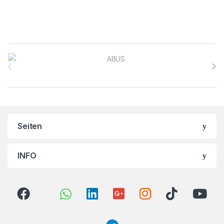
Brands Carousel
Seiten
INFO