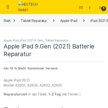
Open
0
Start
Tablet Reparatur
Apple iPad
iPad 2021 9
Apple iPad
,
iPad 2021 9. Gen.
,
Tablet Reparatur
Apple iPad 9.Gen (2021) Batterie
Reparatur
inkl. 19 % MwSt.
Kostenloser Versand
Apple iPad (10.2)
Model: A2603, A2604, A2602, A2605
Reparaturzeit
in der Filiale:
1-2 Tag
(mit Termin )