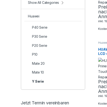
Show All Categories
Pre
nac
Anm
Huawei
inkl. 
P40 Serie
Koste
P30 Serie
Huawe
P20 Serie
HUAW
LCD 
P10
Touc
Repa
Mate 20
Mate 10
Pre
Y Serie
nac
Anm
inkl. 
Jetzt Termin vereinbaren
Koste