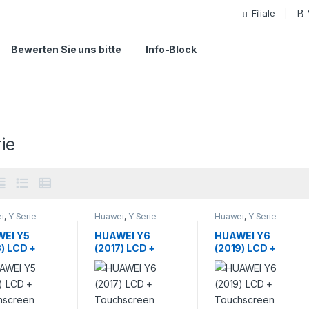
Filiale
Bewerten Sie uns bitte
Info-Block
ie
i
,
Y Serie
Huawei
,
Y Serie
Huawei
,
Y Serie
EI Y5
HUAWEI Y6
HUAWEI Y6
8) LCD +
(2017) LCD +
(2019) LCD +
hscreen
Touchscreen
Touchscreen
ratur
Reparatur
Reparatur