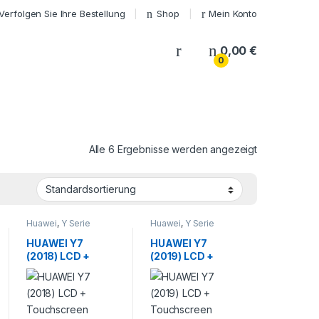
Verfolgen Sie Ihre Bestellung
Shop
Mein Konto
My Account
0,00
€
0
Alle 6 Ergebnisse werden angezeigt
Huawei
,
Y Serie
Huawei
,
Y Serie
HUAWEI Y7
HUAWEI Y7
(2018) LCD +
(2019) LCD +
Touchscreen
Touchscreen
Reparatur
Reparatur