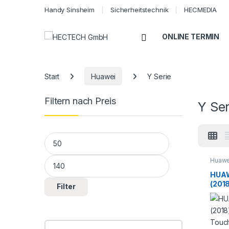
Handy Sinsheim
Sicherheitstechnik
HECMEDIA
Open
ONLINE TERMIN
Start
Huawei
Y Serie
Filtern nach Preis
Y Ser
Min. Preis
Max. Preis
Huawe
HUAW
(201
Filter
Touc
Repa