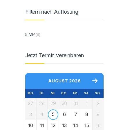
Filtern nach Auflösung
5 MP
(9)
Jetzt Termin vereinbaren
AUGUST 2026
MO.
DI.
MI.
DO.
FR.
SA.
SO.
27
28
29
30
31
1
2
3
4
5
6
7
8
9
10
11
12
13
14
15
16