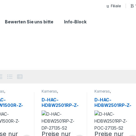
Filiale
Bewerten Sie uns bitte
Info-Block
as
,
Kameras
,
Kameras
,
heitstechnik
Sicherheitstechnik
Sicherheitstechnik
AC-
D-HAC-
D-HAC-
W1500R-Z-
HDBW2501RP-Z-
HDBW2501RP-Z-
DP-27135-S2
POC-27135-S2
ise nur
Preise nur
Preise nur