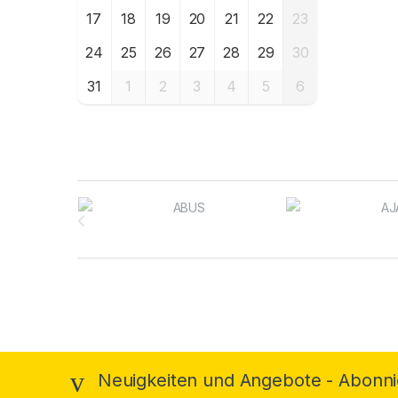
17
18
19
20
21
22
23
24
25
26
27
28
29
30
31
1
2
3
4
5
6
Brands Carousel
Neuigkeiten und Angebote - Abonni