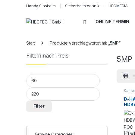
Handy Sinsheim
Sicherheitstechnik
HECMEDIA
Open
ONLINE TERMIN
Start
Produkte verschlagwortet mit „5MP“
Filtern nach Preis
5MP
Min. Preis
Max. Preis
Kamer
Sicher
D-H
HDB
Filter
POC
Pre
Browse Categories