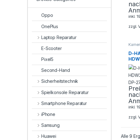
nac
Anm
Oppo
inkl. 
OnePlus
zzgl.
Laptop Reparatur
Kamer
E-Scooter
Sicher
D-H
HDW
Pixel5
A-DP
Second-Hand
Sicherheitstechnik
Pre
Spielkonsole Reparatur
nac
Anm
Smartphone Reparatur
inkl. 
iPhone
zzgl.
Samsung
Alle 9 E
Huawei