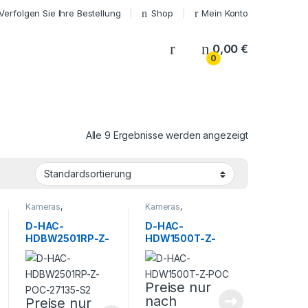
Verfolgen Sie Ihre Bestellung
Shop
Mein Konto
My Account
0,00
€
0
Alle 9 Ergebnisse werden angezeigt
Kameras
,
Kameras
,
Sicherheitstechnik
Sicherheitstechnik
D-HAC-
D-HAC-
HDBW2501RP-Z-
HDW1500T-Z-
POC-27135-S2
POC
Preise nur
nach
Preise nur