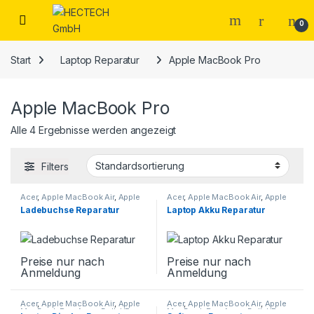
Open
0
Start
Laptop Reparatur
Apple MacBook Pro
Apple MacBook Pro
Alle 4 Ergebnisse werden angezeigt
Filters
Acer
,
Apple MacBook Air
,
Apple
Acer
,
Apple MacBook Air
,
Apple
MacBook Pro
,
Asus
,
Dell
,
HP
,
MacBook Pro
,
Asus
,
Dell
,
HP
,
Ladebuchse Reparatur
Laptop Akku Reparatur
Huawei Matebook
,
Laptop
Huawei Matebook
,
Laptop
Reparatur
,
Lenovo
,
Microsoft
,
Reparatur
,
Lenovo
,
Microsoft
,
Samsung Galaxy Book
Samsung Galaxy Book
Preise nur nach
Preise nur nach
Anmeldung
Anmeldung
Acer
,
Apple MacBook Air
,
Apple
Acer
,
Apple MacBook Air
,
Apple
MacBook Pro
,
Asus
,
Dell
,
HP
,
MacBook Pro
,
Asus
,
Dell
,
HP
,