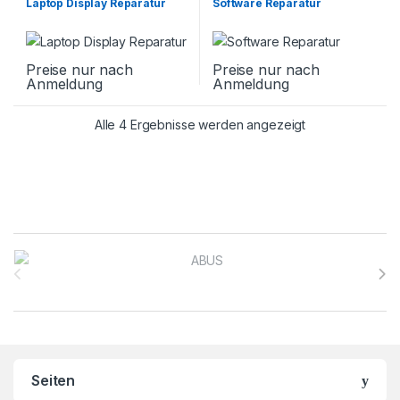
Laptop Display Reparatur
Software Reparatur
Huawei Matebook
,
Laptop
Huawei Matebook
,
Laptop
Reparatur
,
Lenovo
,
Microsoft
,
Reparatur
,
Lenovo
,
Microsoft
,
Samsung Galaxy Book
Samsung Galaxy Book
Preise nur nach
Preise nur nach
Anmeldung
Anmeldung
Alle 4 Ergebnisse werden angezeigt
Brands Carousel
Seiten