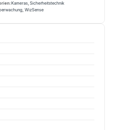
orien:
Kameras
,
Sicherheitstechnik
berwachung
,
WizSense