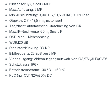
Bildsensor: 1/2,7 Zoll CMOS
Max. Auflösung: 5 MP
Min. Ausleuchtung: 0,001 Lux/F1,6; 30IRE; 0 Lux IR an
Objektiv: 2,7 – 13,5 mm, motorisiert
Tag/Nacht: Automatische Umschaltung von ICR
Max. IR-Reichweite: 60 m, Smart IR
OSD-Menü: Mehrsprachig
WDR:120 dB
Störunterdrückung: 3D NR
Bildfrequenz: 25 BpS bei 5 MP
Videoausgang: Videoausgangsauswahl von CVI/TVI/AHD/CVBS
Schutzklasse: IP67
Betriebstemperatur: -30 °C – +60 °C
PoC (nur CVI)/12V±30% DC