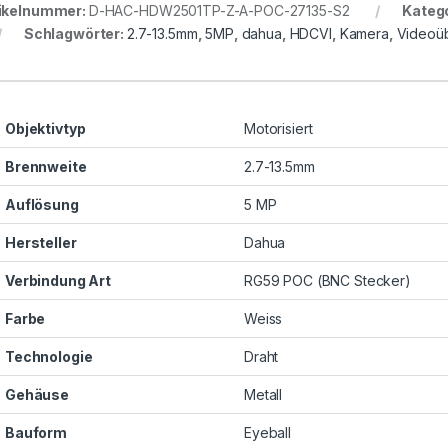
ikelnummer:
D-HAC-HDW2501TP-Z-A-POC-27135-S2
Kateg
Schlagwörter:
2.7-13.5mm
,
5MP
,
dahua
,
HDCVI
,
Kamera
,
Videoü
Objektivtyp
Motorisiert
Brennweite
2.7-13.5mm
Auflösung
5 MP
Hersteller
Dahua
Verbindung Art
RG59 POC (BNC Stecker)
Farbe
Weiss
Technologie
Draht
Gehäuse
Metall
Bauform
Eyeball