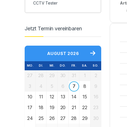
CCTV Tester
Art
Jetzt Termin vereinbaren
AUGUST 2026
MO.
DI.
MI.
DO.
FR.
SA.
SO.
27
28
29
30
31
1
2
3
4
5
6
7
8
9
10
11
12
13
14
15
16
17
18
19
20
21
22
23
24
25
26
27
28
29
30