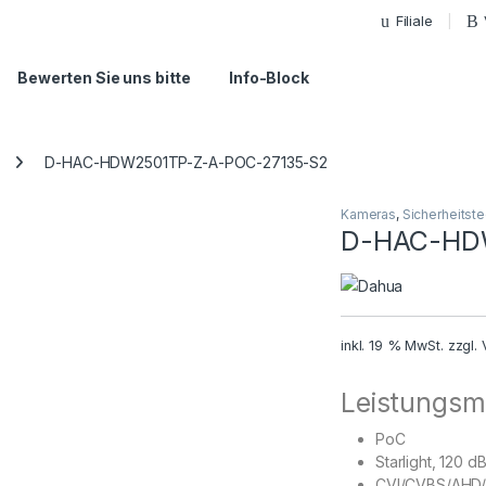
Filiale
Bewerten Sie uns bitte
Info-Block
D-HAC-HDW2501TP-Z-A-POC-27135-S2
Kameras
,
Sicherheitste
D-HAC-HD
inkl. 19 % MwSt.
zzgl.
Leistungsm
PoC
Starlight, 120 
CVI/CVBS/AHD/