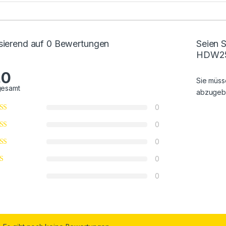
sierend auf 0 Bewertungen
Seien S
HDW25
.0
Sie müs
gesamt
abzugeb
0
0
0
0
0