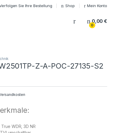
Verfolgen Sie Ihre Bestellung
Shop
Mein Konto
My Account
0,00
€
0
chnik
W2501TP-Z-A-POC-27135-S2
Versandkosten
erkmale:
dB True WDR, 3D NR
TVI umschaltbar