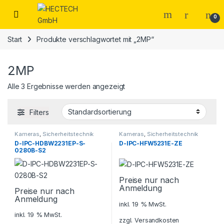
Open
0
Start
Produkte verschlagwortet mit „2MP“
2MP
Alle 3 Ergebnisse werden angezeigt
Filters
Kameras
,
Sicherheitstechnik
Kameras
,
Sicherheitstechnik
D-IPC-HDBW2231EP-S-
D-IPC-HFW5231E-ZE
0280B-S2
Preise nur nach
Anmeldung
Preise nur nach
Anmeldung
inkl. 19 % MwSt.
inkl. 19 % MwSt.
zzgl.
Versandkosten