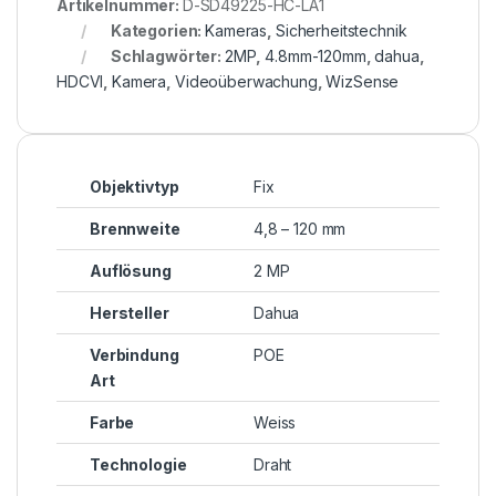
Artikelnummer:
D-SD49225-HC-LA1
Kategorien:
Kameras
,
Sicherheitstechnik
Schlagwörter:
2MP
,
4.8mm-120mm
,
dahua
,
HDCVI
,
Kamera
,
Videoüberwachung
,
WizSense
Objektivtyp
Fix
Brennweite
4,8 – 120 mm
Auflösung
2 MP
Hersteller
Dahua
Verbindung
POE
Art
Farbe
Weiss
Technologie
Draht