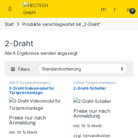
Open
0
Start
Produkte verschlagwortet mit „2-Draht“
2-Draht
Alle 6 Ergebnisse werden angezeigt
Filters
ABUS Türsprechanlagen
,
Dahua Türsprechanlagen
,
Sicherheitstechnik
,
Sicherheitstechnik
,
2-Draht Videomodul für
2-Draht-Schalter
Türsprechanlagen
Türsprechanlagen
Türsprechanlage
Preise nur nach
Anmeldung
Preise nur nach
Anmeldung
inkl. 19 % MwSt.
inkl. 19 % MwSt.
zzgl.
Versandkosten