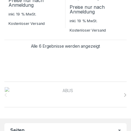
Preise nur nach
Anmeldung
Preise nur nach
Anmeldung
inkl. 19 % MwSt.
inkl. 19 % MwSt.
Kostenloser Versand
Kostenloser Versand
Alle 6 Ergebnisse werden angezeigt
Brands Carousel
Seiten