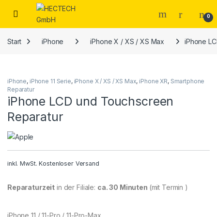
Open
0
Start
iPhone
iPhone X / XS / XS Max
iPhone LC
iPhone
,
iPhone 11 Serie
,
iPhone X / XS / XS Max
,
iPhone XR
,
Smartphone
Reparatur
iPhone LCD und Touchscreen
Reparatur
inkl. MwSt.
Kostenloser Versand
Reparaturzeit
in der Filiale:
ca. 30 Minuten
(mit Termin )
iPhone 11 / 11-Pro / 11-Pro-Max