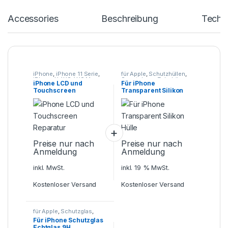
Accessories
Beschreibung
Techn
iPhone
,
iPhone 11 Serie
,
für Apple
,
Schutzhüllen
,
iPhone X / XS / XS Max
,
Smartphone Zubehör
iPhone LCD und
Für iPhone
iPhone XR
,
Smartphone
Touchscreen
Transparent Silikon
Reparatur
Reparatur
Hülle
Preise nur nach
Preise nur nach
Anmeldung
Anmeldung
inkl. MwSt.
inkl. 19 % MwSt.
Kostenloser Versand
Kostenloser Versand
für Apple
,
Schutzglas
,
Smartphone Zubehör
Für iPhone Schutzglas
Echtglas 9H