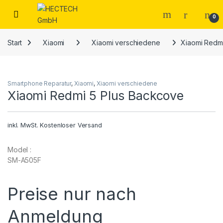
Open
0
Start
Xiaomi
Xiaomi verschiedene
Xiaomi Redm
Smartphone Reparatur
,
Xiaomi
,
Xiaomi verschiedene
Xiaomi Redmi 5 Plus Backcove
inkl. MwSt.
Kostenloser Versand
Model :
SM-A505F
Preise nur nach
Anmeldung