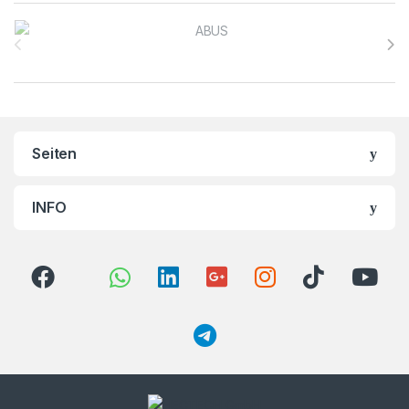
Brands Carousel
Seiten
INFO