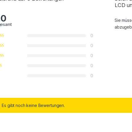
LCD un
.0
Sie müs
gesamt
abzugeb
0
0
0
0
0
Es gibt noch keine Bewertungen.