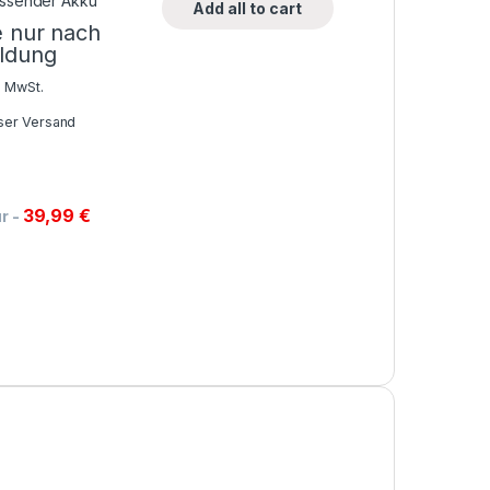
Add all to cart
e nur nach
ldung
% MwSt.
ser Versand
39,99
€
ur
-