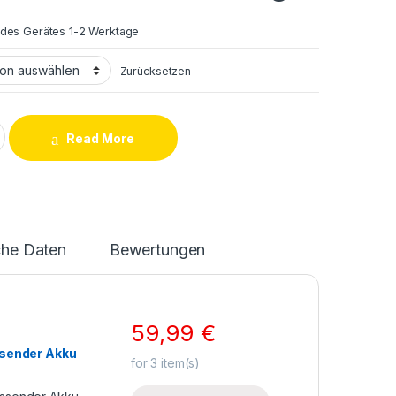
 des Gerätes 1-2 Werktage
Zurücksetzen
s LCD und Touchscreen Reparatur quantity
Read More
che Daten
Bewertungen
59,99
€
ssender Akku
for
3
item(s)