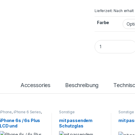
Lieferzeit:
Nach erhalt
Farbe
iPhone 6s / 6s Plu
Accessories
Beschreibung
Technis
iPhone
,
iPhone 6 Series
,
Sonstige
Sonstige
Smartphone Reparatur
iPhone 6s / 6s Plus
mit passendem
mit pa
LCD und
Schutzglas
Touchscreen