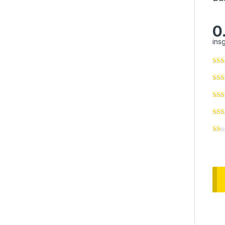
0
ins