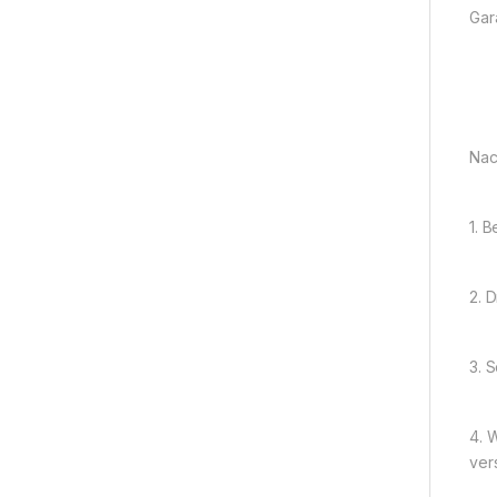
Gara
Nac
1. 
2. 
3. 
4. 
ver