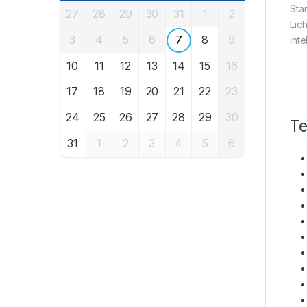
Sta
27
28
29
30
31
1
2
Lic
3
4
5
6
7
8
9
int
10
11
12
13
14
15
16
17
18
19
20
21
22
23
24
25
26
27
28
29
30
Te
31
1
2
3
4
5
6