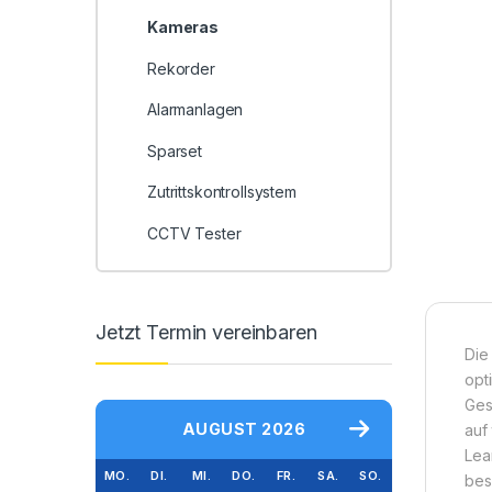
Kameras
Rekorder
Alarmanlagen
Sparset
Zutrittskontrollsystem
CCTV Tester
Jetzt Termin vereinbaren
Die
opt
Ges
AUGUST 2026
auf
Lea
MO.
DI.
MI.
DO.
FR.
SA.
SO.
bes