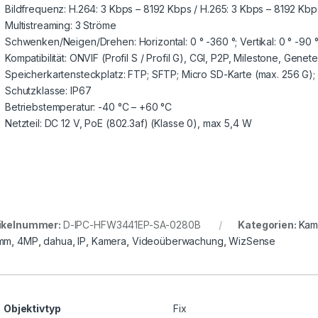
Bildfrequenz: H.264: 3 Kbps – 8192 Kbps / H.265: 3 Kbps – 8192 Kbp
Multistreaming: 3 Ströme
Schwenken/Neigen/Drehen: Horizontal: 0 ° -360 °; Vertikal: 0 ° -90 °
Kompatibilität: ONVIF (Profil S / Profil G), CGI, P2P, Milestone, Genet
Speicherkartensteckplatz: FTP; SFTP; Micro SD-Karte (max. 256 G)
Schutzklasse: IP67
Betriebstemperatur: -40 °C – +60 °C
Netzteil: DC 12 V, PoE (802.3af) (Klasse 0), max 5,4 W
ikelnummer:
D-IPC-HFW3441EP-SA-0280B
Kategorien:
Kam
mm
,
4MP
,
dahua
,
IP
,
Kamera
,
Videoüberwachung
,
WizSense
Objektivtyp
Fix