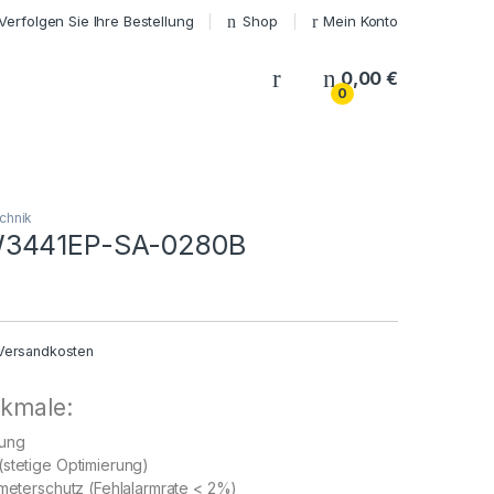
Verfolgen Sie Ihre Bestellung
Shop
Mein Konto
My Account
0,00
€
0
chnik
3441EP-SA-0280B
Versandkosten
kmale:
sung
stetige Optimierung)
imeterschutz (Fehlalarmrate < 2%)