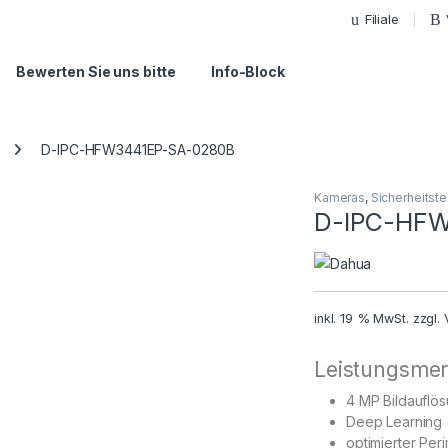
Filiale
Bewerten Sie uns bitte
Info-Block
D-IPC-HFW3441EP-SA-0280B
Kameras
,
Sicherheitste
D-IPC-HFW
inkl. 19 % MwSt.
zzgl.
Leistungsmer
4 MP Bildauflö
Deep Learning (
optimierter Per