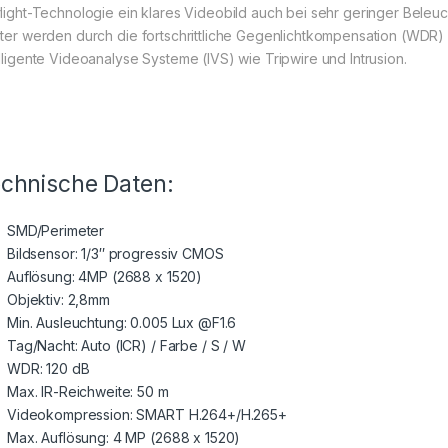
rlight-Technologie ein klares Videobild auch bei sehr geringer Beleu
hter werden durch die fortschrittliche Gegenlichtkompensation (WDR) 
elligente Videoanalyse Systeme (IVS) wie Tripwire und Intrusion.
chnische Daten:
SMD/Perimeter
Bildsensor: 1/3″ progressiv CMOS
Auflösung: 4MP (2688 x 1520)
Objektiv: 2,8mm
Min. Ausleuchtung: 0.005 Lux @F1.6
Tag/Nacht: Auto (ICR) / Farbe / S / W
WDR: 120 dB
Max. IR-Reichweite: 50 m
Videokompression: SMART H.264+/H.265+
Max. Auflösung: 4 MP (2688 x 1520)