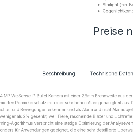
Starlight (min. 
Gegenlichtkom
Preise 
Beschreibung
Technische Date
 4 MP WizSense IP-Bullet Kamera mit einer 2.8mm Brennweite aus der 
imierten Perimeterschutz mit einer sehr hohen Alarmgenauigkeit aus. 
ichter und Bewegungen erkennen und als Alarm und nicht Alarmobjekte
 weniger als 2% gesenkt, weil Tiere, raschelnde Blätter und Lichtref
rning-Algorithmus verspricht eine stetige Optimierung der Analyseverf
onders für Anwendungen geeignet, die eine sehr detaillierte Überwac