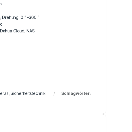
s
; Drehung: 0 ° -360 °
ec
; Dahua Cloud; NAS
eras
,
Sicherheitstechnik
Schlagwörter: