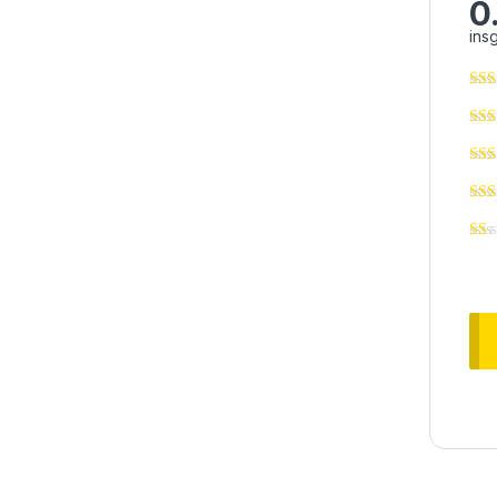
0
ins