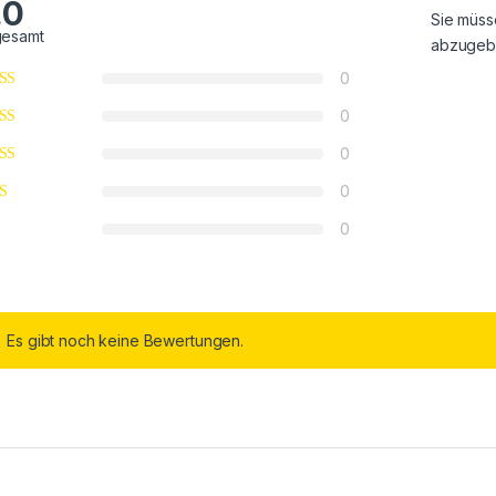
.0
Sie müs
gesamt
abzugeb
0
0
0
0
0
Es gibt noch keine Bewertungen.