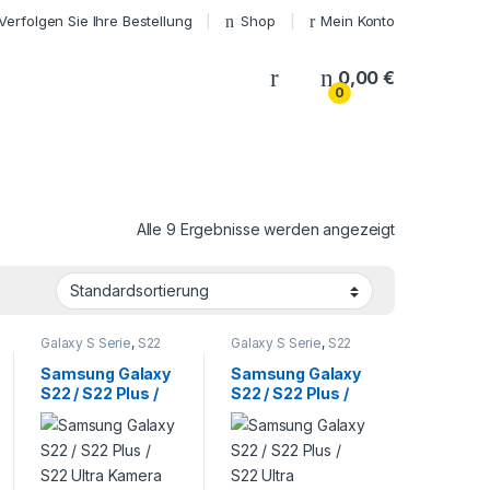
Verfolgen Sie Ihre Bestellung
Shop
Mein Konto
My Account
0,00
€
0
Alle 9 Ergebnisse werden angezeigt
Galaxy S Serie
,
S22
Galaxy S Serie
,
S22
Serie
,
Samsung
,
Serie
,
Samsung
,
Smartphone
Smartphone
Samsung Galaxy
Samsung Galaxy
Reparatur
Reparatur
S22 / S22 Plus /
S22 / S22 Plus /
S22 Ultra Kamera
S22 Ultra
Glass Reparatur
Ladebuchse
Reparatur