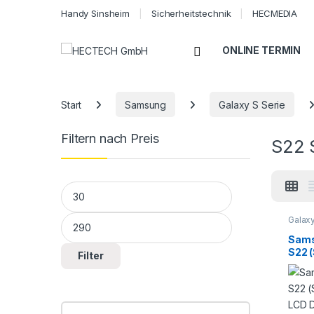
Handy Sinsheim
Sicherheitstechnik
HECMEDIA
Open
ONLINE TERMIN
Start
Samsung
Galaxy S Serie
Filtern nach Preis
S22 
Min. Preis
Max. Preis
Galaxy
Serie
,
Smart
Sams
Repar
S22 
Filter
LCD 
Touc
Repa