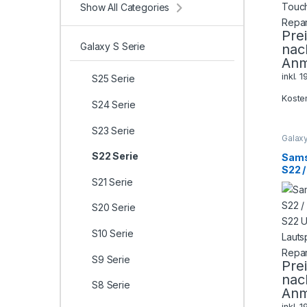
Show All Categories
Pre
Galaxy S Serie
nac
Anm
inkl. 
S25 Serie
Koste
S24 Serie
S23 Serie
Galaxy
Serie
,
Smart
S22 Serie
Sams
Repar
S22 /
S21 Serie
S22 U
Laut
Repa
S20 Serie
S10 Serie
S9 Serie
Pre
nac
S8 Serie
Anm
inkl. 