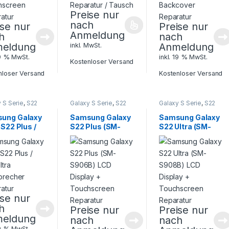
Preise nur
nach
ise nur
Preise nur
Anmeldung
h
nach
eldung
Anmeldung
inkl. MwSt.
19 % MwSt.
inkl. 19 % MwSt.
Kostenloser Versand
nloser Versand
Kostenloser Versand
 S Serie
,
S22
Galaxy S Serie
,
S22
Galaxy S Serie
,
S22
Samsung
,
Serie
,
Samsung
,
Serie
,
Samsung
,
phone
Smartphone
Smartphone
ung Galaxy
Samsung Galaxy
Samsung Galaxy
atur
Reparatur
Reparatur
 S22 Plus /
S22 Plus (SM-
S22 Ultra (SM-
ltra
S906B) LCD
S908B) LCD
sprecher
Display +
Display +
ratur
Touchscreen
Touchscreen
Reparatur
Reparatur
ise nur
h
Preise nur
Preise nur
eldung
nach
nach
19 % MwSt.