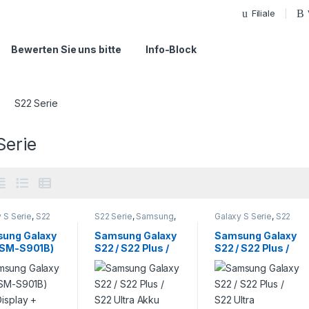
Filiale
Bewerten Sie uns bitte
Info-Block
S22 Serie
Serie
 S Serie
,
S22
S22 Serie
,
Samsung
,
Galaxy S Serie
,
S22
Samsung
,
Smartphone
Serie
,
Samsung
,
phone
Reparatur
Smartphone
ung Galaxy
Samsung Galaxy
Samsung Galaxy
atur
Reparatur
(SM-S901B)
S22 / S22 Plus /
S22 / S22 Plus /
Display +
S22 Ultra Akku
S22 Ultra
hscreen
Reparatur /
Backcover
ratur
Tausch
Reparatur