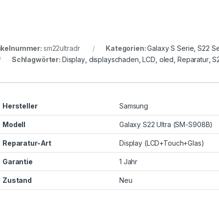
ikelnummer:
sm22ultradr
Kategorien:
Galaxy S Serie
,
S22 Se
Schlagwörter:
Display
,
displayschaden
,
LCD
,
oled
,
Reparatur
,
S2
Hersteller
Samsung
Modell
Galaxy S22 Ultra (SM-S908B)
Reparatur-Art
Display (LCD+Touch+Glas)
Garantie
1 Jahr
Zustand
Neu