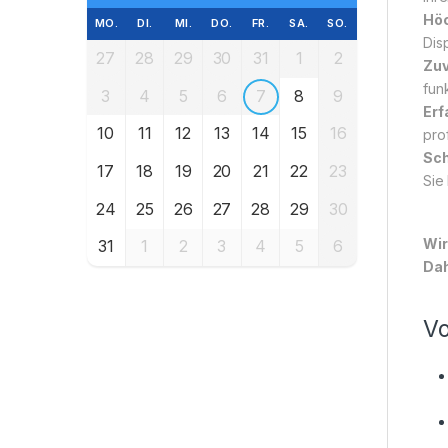
Höc
MO.
DI.
MI.
DO.
FR.
SA.
SO.
Dis
27
28
29
30
31
1
2
Zuv
funk
3
4
5
6
7
8
9
Erf
10
11
12
13
14
15
16
pro
Sch
17
18
19
20
21
22
23
Sie
24
25
26
27
28
29
30
Wir
31
1
2
3
4
5
6
Dah
Vo