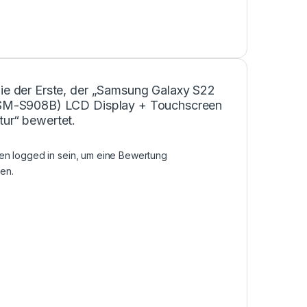
Sie der Erste, der „Samsung Galaxy S22
(SM-S908B) LCD Display + Touchscreen
tur“ bewertet.
sen
logged in
sein, um eine Bewertung
en.