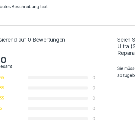
ributes Beschreibung text
sierend auf 0 Bewertungen
Seien 
Ultra 
Repara
.0
gesamt
Sie müs
abzugeb
0
0
0
0
0