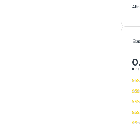
Att
Ba
0
ins