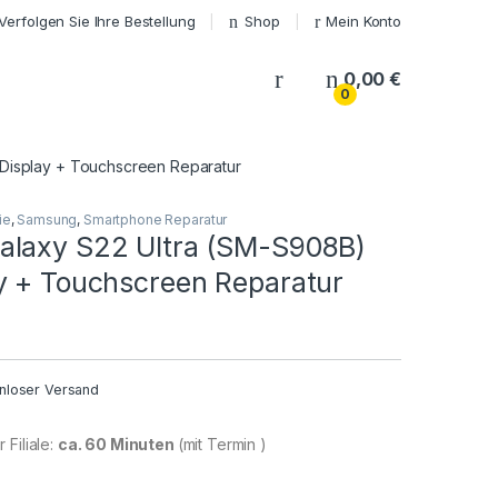
Verfolgen Sie Ihre Bestellung
Shop
Mein Konto
My Account
0,00
€
0
Display + Touchscreen Reparatur
ie
,
Samsung
,
Smartphone Reparatur
laxy S22 Ultra (SM-S908B)
y + Touchscreen Reparatur
nloser Versand
 Filiale:
ca. 60 Minuten
(mit Termin )