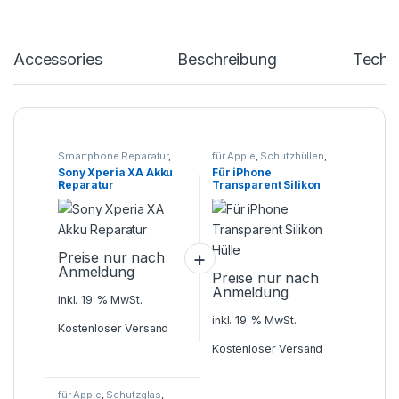
Accessories
Beschreibung
Techn
Smartphone Reparatur
,
für Apple
,
Schutzhüllen
,
SONY
,
Xperia X - XA - XZ
Smartphone Zubehör
Sony Xperia XA Akku
Für iPhone
Reparatur
Transparent Silikon
Hülle
Preise nur nach
Anmeldung
Preise nur nach
Anmeldung
inkl. 19 % MwSt.
inkl. 19 % MwSt.
Kostenloser Versand
Kostenloser Versand
für Apple
,
Schutzglas
,