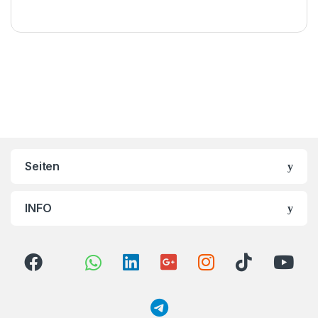
Brands Carousel
Seiten
INFO