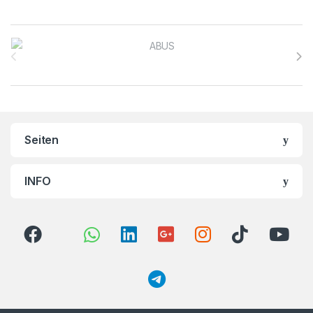
Brands Carousel
Seiten
INFO