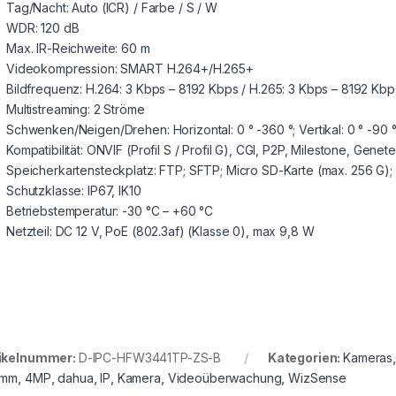
Tag/Nacht: Auto (ICR) / Farbe / S / W
WDR: 120 dB
Max. IR-Reichweite: 60 m
Videokompression: SMART H.264+/H.265+
Bildfrequenz: H.264: 3 Kbps – 8192 Kbps / H.265: 3 Kbps – 8192 Kbp
Multistreaming: 2 Ströme
Schwenken/Neigen/Drehen: Horizontal: 0 ° -360 °; Vertikal: 0 ° -90 °
Kompatibilität: ONVIF (Profil S / Profil G), CGI, P2P, Milestone, Genet
Speicherkartensteckplatz: FTP; SFTP; Micro SD-Karte (max. 256 G)
Schutzklasse: IP67, IK10
Betriebstemperatur: -30 °C – +60 °C
Netzteil: DC 12 V, PoE (802.3af) (Klasse 0), max 9,8 W
ikelnummer:
D-IPC-HFW3441TP-ZS-B
Kategorien:
Kameras
5mm
,
4MP
,
dahua
,
IP
,
Kamera
,
Videoüberwachung
,
WizSense