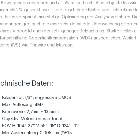
 Bewegungen erkennen und als Alarm und nicht Alarmobjekte klassifiz
iger als 2% gesenkt, weil Tiere, raschelnde Blätter und Lichtreflex
orithmus verspricht eine stetige Optimierung der Analyseverfahren. Di
endungen geeignet, die eine sehr detaillierte Überwachung erfordern.
 klares Videobild auch bei sehr geringer Beleuchtung. Starke Helligk
 fortschrittliche Gegenlichtkompensation (WDR) ausgeglichen. Weiterh
teme (IVS) wie Tripwire und Intrusion.
chnische Daten:
Bildsensor: 1/3″ progressive CMOS
Max. Auflösung: 4MP
Brennweite: 2,7mm ~ 13,5mm
Objektiv: Motorisiert vari-focal
FOV-H: 104°-27° V: 55° -15° D: 124° -31°
Min. Ausleuchtung: 0.005 Lux @F1.5