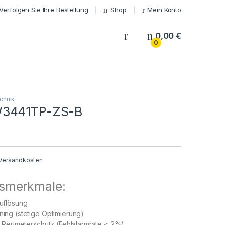
Verfolgen Sie Ihre Bestellung
Shop
Mein Konto
My Account
0,00
€
0
chnik
W3441TP-ZS-B
Versandkosten
gsmerkmale:
uflösung
ing (stetige Optimierung)
r Perimeterschutz (Fehlalarmrate < 2%)