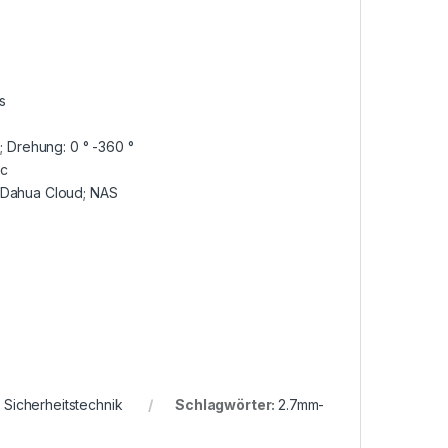
s
; Drehung: 0 ° -360 °
ec
; Dahua Cloud; NAS
,
Sicherheitstechnik
Schlagwörter:
2.7mm-