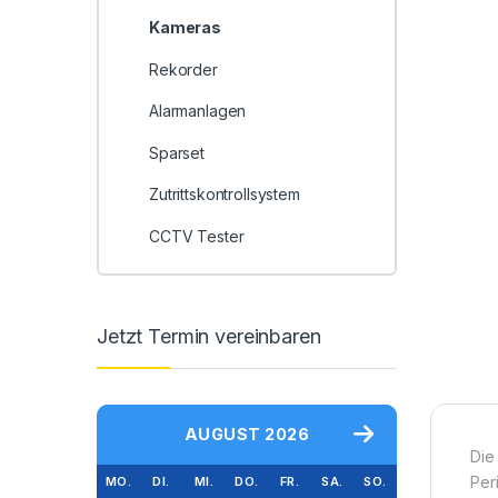
Kameras
Rekorder
Alarmanlagen
Sparset
Zutrittskontrollsystem
CCTV Tester
Jetzt Termin vereinbaren
AUGUST 2026
Die
Per
MO.
DI.
MI.
DO.
FR.
SA.
SO.