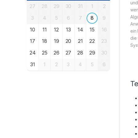
und
27
28
29
30
31
1
2
wen
Alg
3
4
5
6
7
8
9
Anw
10
11
12
13
14
15
16
ein
die
17
18
19
20
21
22
23
Sys
24
25
26
27
28
29
30
31
1
2
3
4
5
6
Te