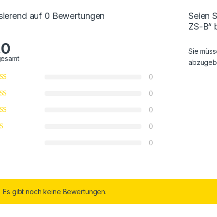
sierend auf 0 Bewertungen
Seien 
ZS-B“ 
.0
Sie müs
gesamt
abzugeb
0
0
0
0
0
Es gibt noch keine Bewertungen.