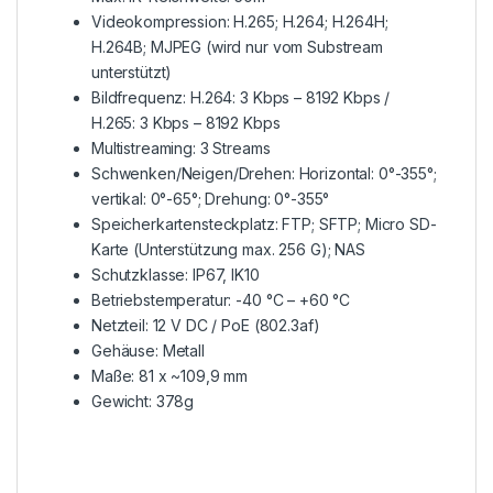
Videokompression: H.265; H.264; H.264H;
H.264B; MJPEG (wird nur vom Substream
unterstützt)
Bildfrequenz: H.264: 3 Kbps – 8192 Kbps /
H.265: 3 Kbps – 8192 Kbps
Multistreaming: 3 Streams
Schwenken/Neigen/Drehen: Horizontal: 0°-355°;
vertikal: 0°-65°; Drehung: 0°-355°
Speicherkartensteckplatz: FTP; SFTP; Micro SD-
Karte (Unterstützung max. 256 G); NAS
Schutzklasse: IP67, IK10
Betriebstemperatur: -40 °C – +60 °C
Netzteil: 12 V DC / PoE (802.3af)
Gehäuse: Metall
Maße: 81 x ~109,9 mm
Gewicht: 378g