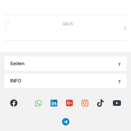
Brands Carousel
Seiten
INFO