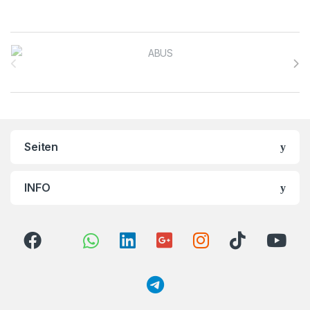
Brands Carousel
Seiten
INFO