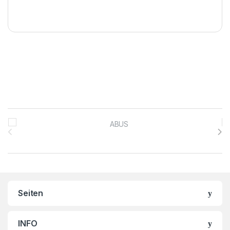
Brands Carousel
Seiten
INFO