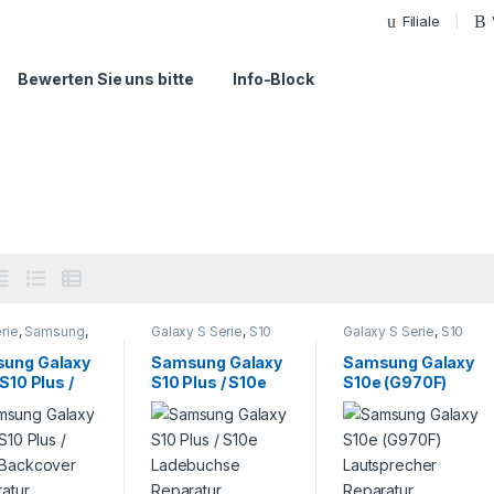
Filiale
Bewerten Sie uns bitte
Info-Block
rie
,
Samsung
,
Galaxy S Serie
,
S10
Galaxy S Serie
,
S10
phone
Serie
,
Samsung
,
Serie
,
Samsung
,
atur
Smartphone
Smartphone
ung Galaxy
Samsung Galaxy
Samsung Galaxy
Reparatur
Reparatur
 S10 Plus /
S10 Plus / S10e
S10e (G970F)
 Backcover
Ladebuchse
Lautsprecher
ratur
Reparatur
Reparatur