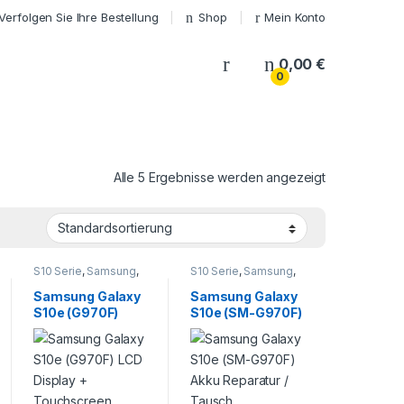
Verfolgen Sie Ihre Bestellung
Shop
Mein Konto
My Account
0,00
€
0
Alle 5 Ergebnisse werden angezeigt
S10 Serie
,
Samsung
,
S10 Serie
,
Samsung
,
Smartphone
Smartphone
Reparatur
Reparatur
Samsung Galaxy
Samsung Galaxy
S10e (G970F)
S10e (SM-G970F)
LCD Display +
Akku Reparatur /
Touchscreen
Tausch
Reparatur