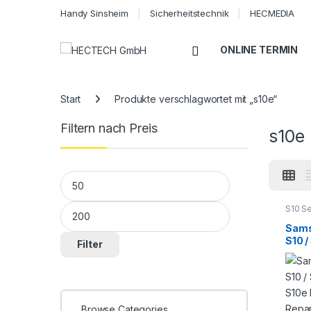
Handy Sinsheim
Sicherheitstechnik
HECMEDIA
Open
ONLINE TERMIN
Start
Produkte verschlagwortet mit „s10e“
Filtern nach Preis
s10e
Min. Preis
Max. Preis
S10 Se
Smart
Repar
Sams
S10 /
Filter
S10e
Repa
Browse Categories