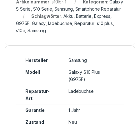
Artikelnummer:
s10lbr-1
Kategorien:
Galaxy
S Serie
,
S10 Serie
,
Samsung
,
Smartphone Reparatur
Schlagwörter:
Akku
,
Batterie
,
Express
,
G975F
,
Galaxy
,
ladebuchse
,
Reparatur
,
s10 plus
,
s10e
,
Samsung
Hersteller
Samsung
Modell
Galaxy S10 Plus
(G975F)
Reparatur-
Ladebuchse
Art
Garantie
1 Jahr
Zustand
Neu