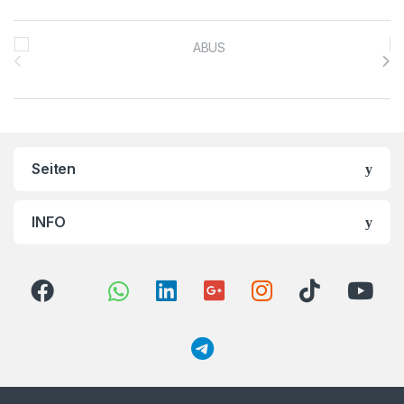
Brands Carousel
Seiten
INFO