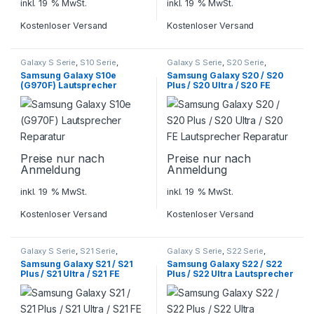
inkl. 19 % MwSt.
inkl. 19 % MwSt.
Kostenloser Versand
Kostenloser Versand
Galaxy S Serie
,
S10 Serie
,
Galaxy S Serie
,
S20 Serie
,
Samsung
,
Smartphone
Samsung
,
Smartphone
Samsung Galaxy S10e
Samsung Galaxy S20 / S20
Reparatur
Reparatur
(G970F) Lautsprecher
Plus / S20 Ultra / S20 FE
Reparatur
Lautsprecher Reparatur
Preise nur nach
Preise nur nach
Anmeldung
Anmeldung
inkl. 19 % MwSt.
inkl. 19 % MwSt.
Kostenloser Versand
Kostenloser Versand
Galaxy S Serie
,
S21 Serie
,
Galaxy S Serie
,
S22 Serie
,
Samsung
,
Smartphone
Samsung
,
Smartphone
Samsung Galaxy S21 / S21
Samsung Galaxy S22 / S22
Reparatur
Reparatur
Plus / S21 Ultra / S21 FE
Plus / S22 Ultra Lautsprecher
Lautsprecher Reparatur
Reparatur