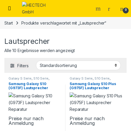
Open
0
Start
Produkte verschlagwortet mit „Lautsprecher“
Lautsprecher
Alle 10 Ergebnisse werden angezeigt
Filters
Galaxy S Serie
,
S10 Serie
,
Galaxy S Serie
,
S10 Serie
,
Samsung
,
Smartphone
Samsung
,
Smartphone
Samsung Galaxy S10
Samsung Galaxy S10 Plus
Reparatur
Reparatur
(G973F) Lautsprecher
(G975F) Lautsprecher
Reparatur
Reparatur
Preise nur nach
Preise nur nach
Anmeldung
Anmeldung