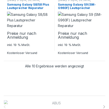
Galaxy S Serie
,
S8 Serie
,
Galaxy S Serie
,
S9 Serie
,
Samsung
,
Smartphone
Samsung
,
Smartphone
Samsung Galaxy S8/S8 Plus
Samsung Galaxy S9 (SM-
Reparatur
Reparatur
Lautsprecher Reparatur
G960F) Lautsprecher
Reparatur
Preise nur nach
Preise nur nach
Anmeldung
Anmeldung
inkl. 19 % MwSt.
inkl. 19 % MwSt.
Kostenloser Versand
Kostenloser Versand
Alle 10 Ergebnisse werden angezeigt
Brands Carousel