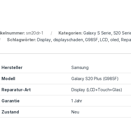
ikelnummer:
sm20dr-1
Kategorien:
Galaxy S Serie
,
S20 Seri
Schlagwörter:
Display
,
displayschaden
,
G985F
,
LCD
,
oled
,
Repa
Hersteller
Samsung
Modell
Galaxy S20 Plus (G985F)
Reparatur-Art
Display (LCD+Touch+Glas)
Garantie
1 Jahr
Zustand
Neu