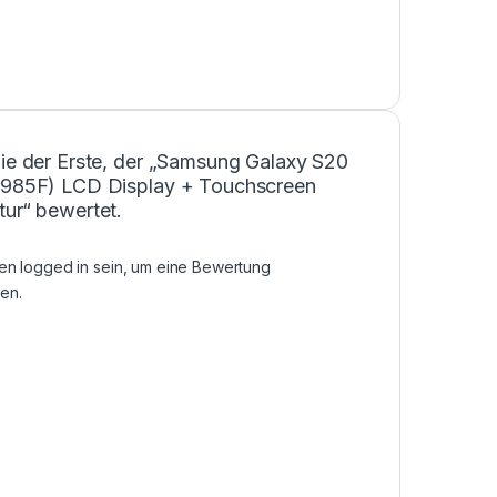
Sie der Erste, der „Samsung Galaxy S20
G985F) LCD Display + Touchscreen
tur“ bewertet.
sen
logged in
sein, um eine Bewertung
en.