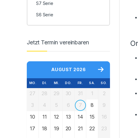
S7 Serie
S6 Serie
Jetzt Termin vereinbaren
On
AUGUST 2026
MO.
DI.
MI.
DO.
FR.
SA.
SO.
27
28
29
30
31
1
2
3
4
5
6
7
8
9
10
11
12
13
14
15
16
17
18
19
20
21
22
23