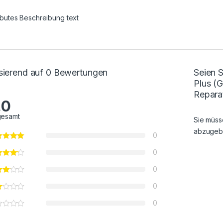
ributes Beschreibung text
sierend auf 0 Bewertungen
Seien 
Plus (
Repara
.0
gesamt
Sie müs
abzugeb
0
0
0
0
0