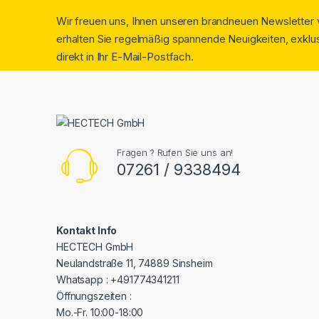
Wir freuen uns, Ihnen unseren brandneuen Newsletter v
erhalten Sie regelmäßig spannende Neuigkeiten, exklus
direkt in Ihr E-Mail-Postfach.
Fragen ? Rufen Sie uns an!
07261 / 9338494
Kontakt Info
HECTECH GmbH
Neulandstraße 11, 74889 Sinsheim
Whatsapp : +491774341211
Öffnungszeiten :
Mo.-Fr. 10:00-18:00