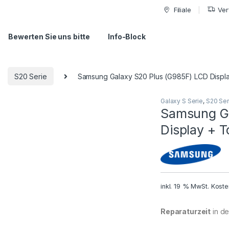
Filiale
Ver
Bewerten Sie uns bitte
Info-Block
S20 Serie
Samsung Galaxy S20 Plus (G985F) LCD Displ
Galaxy S Serie
,
S20 Ser
Samsung Ga
Display + 
inkl. 19 % MwSt.
Koste
Reparaturzeit
in der