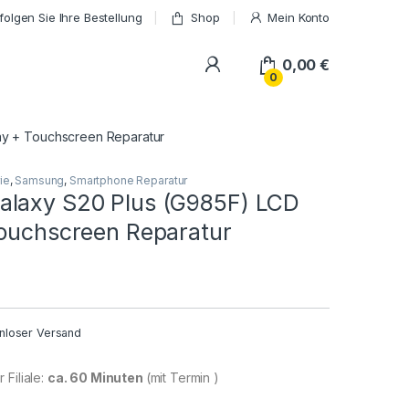
folgen Sie Ihre Bestellung
Shop
Mein Konto
My Account
0,00
€
0
ay + Touchscreen Reparatur
ie
,
Samsung
,
Smartphone Reparatur
laxy S20 Plus (G985F) LCD
Touchscreen Reparatur
nloser Versand
 Filiale:
ca. 60 Minuten
(mit Termin )