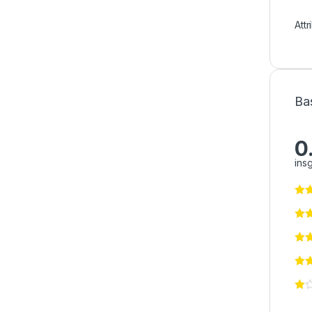
Att
Ba
0
ins