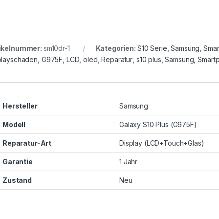
ikelnummer:
sm10dr-1
Kategorien:
S10 Serie
,
Samsung
,
Smar
playschaden
,
G975F
,
LCD
,
oled
,
Reparatur
,
s10 plus
,
Samsung
,
Smart
Hersteller
Samsung
Modell
Galaxy S10 Plus (G975F)
Reparatur-Art
Display (LCD+Touch+Glas)
Garantie
1 Jahr
Zustand
Neu