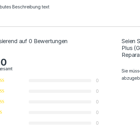
ributes Beschreibung text
sierend auf 0 Bewertungen
Seien S
Plus (
Repara
.0
gesamt
Sie müs
abzugeb
0
0
0
0
0