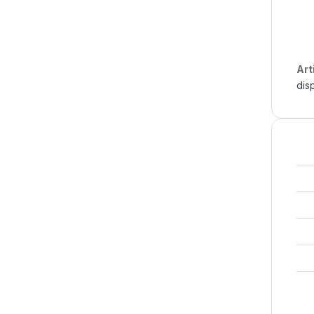
Art
dis