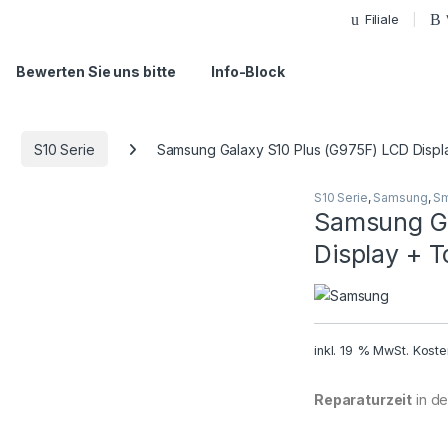
Filiale
Bewerten Sie uns bitte
Info-Block
S10 Serie
Samsung Galaxy S10 Plus (G975F) LCD Displ
S10 Serie
,
Samsung
,
Sm
Samsung Ga
Display + 
inkl. 19 % MwSt.
Koste
Reparaturzeit
in der