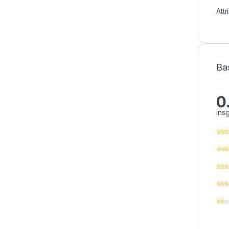
Att
Ba
0
ins