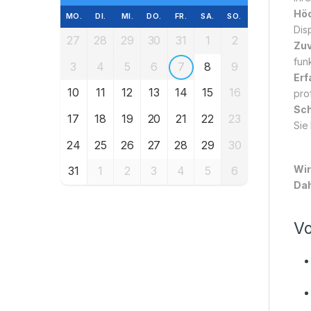
Höc
MO.
DI.
MI.
DO.
FR.
SA.
SO.
Dis
27
28
29
30
31
1
2
Zuv
funk
3
4
5
6
7
8
9
Erf
10
11
12
13
14
15
16
pro
Sch
17
18
19
20
21
22
23
Sie
24
25
26
27
28
29
30
Wir
31
1
2
3
4
5
6
Dah
Vo