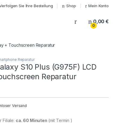
Verfolgen Sie Ihre Bestellung
Shop
Mein Konto
My Account
0,00
€
0
ay + Touchscreen Reparatur
artphone Reparatur
laxy S10 Plus (G975F) LCD
Touchscreen Reparatur
nloser Versand
 Filiale:
ca. 60 Minuten
(mit Termin )