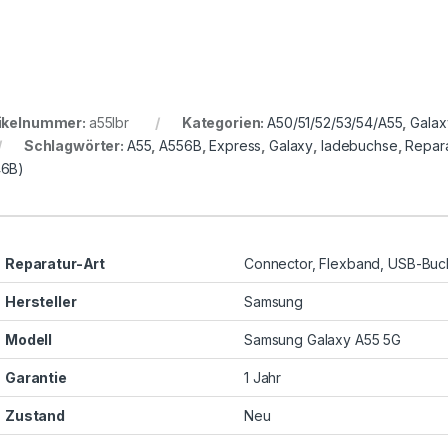
ikelnummer:
a55lbr
Kategorien:
A50/51/52/53/54/A55
,
Galax
Schlagwörter:
A55
,
A556B
,
Express
,
Galaxy
,
ladebuchse
,
Repara
6B)
Reparatur-Art
Connector, Flexband, USB-Buc
Hersteller
Samsung
Modell
Samsung Galaxy A55 5G
Garantie
1 Jahr
Zustand
Neu