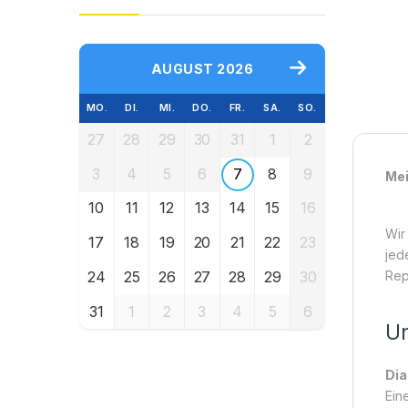
AUGUST 2026
MO.
DI.
MI.
DO.
FR.
SA.
SO.
27
28
29
30
31
1
2
3
4
5
6
7
8
9
Mei
10
11
12
13
14
15
16
Wir
17
18
19
20
21
22
23
jed
24
25
26
27
28
29
30
Rep
31
1
2
3
4
5
6
Un
Dia
Ein