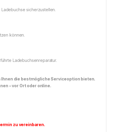
r Ladebuchse sicherzustellen.
utzen können.
geführte Ladebuchsenreparatur.
n Ihnen die bestmögliche Serviceoption bieten.
n – vor Ort oder online.
ermin zu vereinbaren
.