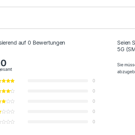
sierend auf 0 Bewertungen
Seien 
5G (SM
.0
Sie müs
gesamt
abzugeb
0
0
0
0
0