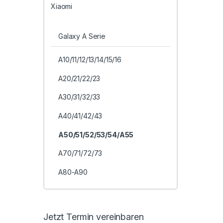
Xiaomi
Galaxy A Serie
A10/11/12/13/14/15/16
A20/21/22/23
A30/31/32/33
A40/41/42/43
A50/51/52/53/54/A55
A70/71/72/73
A80-A90
Jetzt Termin vereinbaren