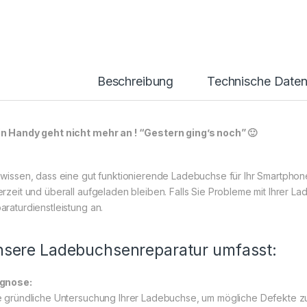
Beschreibung
Technische Date
n Handy geht nicht mehr an ! “Gestern ging’s noch” 🙂
 wissen, dass eine gut funktionierende Ladebuchse für Ihr Smartphone 
erzeit und überall aufgeladen bleiben. Falls Sie Probleme mit Ihrer L
araturdienstleistung an.
sere Ladebuchsenreparatur umfasst:
gnose:
e gründliche Untersuchung Ihrer Ladebuchse, um mögliche Defekte zu 