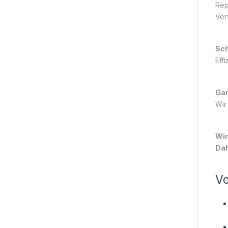
Rep
Ver
Sch
Eff
Gar
Wir
Wir
Dah
Vo