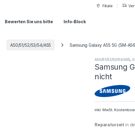
Filiale
Ver
Bewerten Sie uns bitte
Info-Block
A50/51/52/53/54/A55
Samsung Galaxy A55 5G (SM-A56B
A50/51/52/53/54/A55
,
G
Samsung Ga
nicht
inkl. MwSt.
Kostenlose
Reparaturzeit
in der