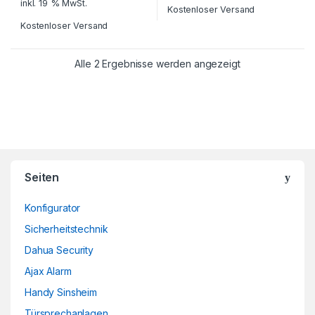
inkl. 19 % MwSt.
Kostenloser Versand
Kostenloser Versand
Alle 2 Ergebnisse werden angezeigt
Brands Carousel
Seiten
Konfigurator
Sicherheitstechnik
Dahua Security
Ajax Alarm
Handy Sinsheim
Türsprechanlagen