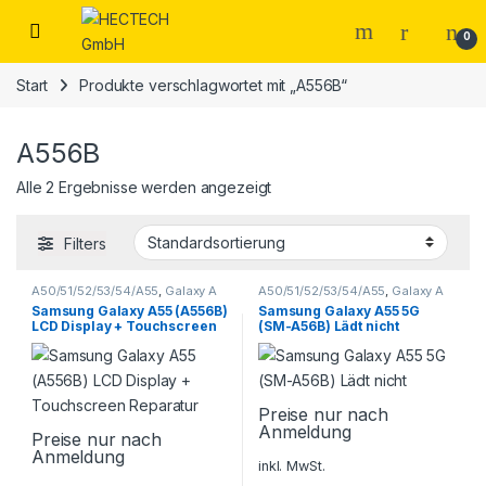
Open
0
Start
Produkte verschlagwortet mit „A556B“
A556B
Alle 2 Ergebnisse werden angezeigt
Filters
A50/51/52/53/54/A55
,
Galaxy A
A50/51/52/53/54/A55
,
Galaxy A
Serie
,
Samsung
,
Smartphone
Serie
,
Samsung
,
Smartphone
Samsung Galaxy A55 (A556B)
Samsung Galaxy A55 5G
Reparatur
Reparatur
LCD Display + Touchscreen
(SM-A56B) Lädt nicht
Reparatur
Preise nur nach
Anmeldung
Preise nur nach
Anmeldung
inkl. MwSt.