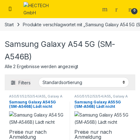
Open
0
Start
Produkte verschlagwortet mit „Samsung Galaxy A54 5G 
Samsung Galaxy A54 5G (SM-
A546B)
Alle 2 Ergebnisse werden angezeigt
Filters
A50/51/52/53/54/A55
,
Galaxy A
A50/51/52/53/54/A55
,
Galaxy A
Serie
,
Samsung
,
Smartphone
Serie
,
Samsung
,
Smartphone
Samsung Galaxy A54 5G
Samsung Galaxy A55 5G
Reparatur
Reparatur
(SM-A546B) Lädt nicht
(SM-A56B) Lädt nicht
Preise nur nach
Preise nur nach
Anmeldung
Anmeldung