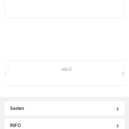
Brands Carousel
Seiten
INFO