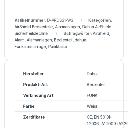
Artikelnummer:
D-ARD821-W2
Kategorien:
AirShield Bedienteile
,
Alarmanlagen
,
Dahua AirShield
,
Sicherheitstechnik
Schlagwörter:
AirShield
,
Alarm
,
Alarmanlagen
,
Bedienteil
,
dahua
,
Funkalarmanlage
,
Paniktaste
Hersteller
Dahua
Produkt-Art
Bedienteil
Verbindung Art
FUNK
Farbe
Weiss
Zertifikate
CE, EN 50131-
1:2006+A1:2009+A2:2