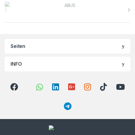
Brands Carousel
Seiten
INFO