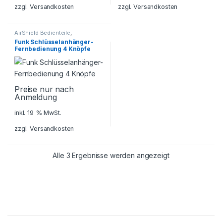
zzgl.
Versandkosten
zzgl.
Versandkosten
AirShield Bedienteile
,
Alarmanlagen
,
Dahua AirShield
,
Funk Schlüsselanhänger-
Sicherheitstechnik
Fernbedienung 4 Knöpfe
Preise nur nach
Anmeldung
inkl. 19 % MwSt.
zzgl.
Versandkosten
Alle 3 Ergebnisse werden angezeigt