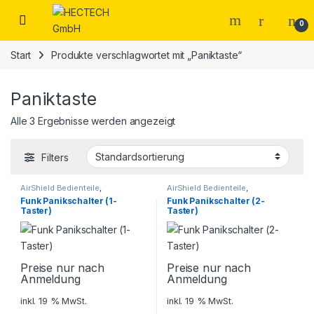
Open
0
Start
Produkte verschlagwortet mit „Paniktaste“
Paniktaste
Alle 3 Ergebnisse werden angezeigt
Filters
AirShield Bedienteile
,
AirShield Bedienteile
,
Alarmanlagen
,
Dahua AirShield
,
Alarmanlagen
,
Dahua AirShield
,
Funk Panikschalter (1-
Funk Panikschalter (2-
Sicherheitstechnik
Sicherheitstechnik
Taster)
Taster)
Preise nur nach
Preise nur nach
Anmeldung
Anmeldung
inkl. 19 % MwSt.
inkl. 19 % MwSt.