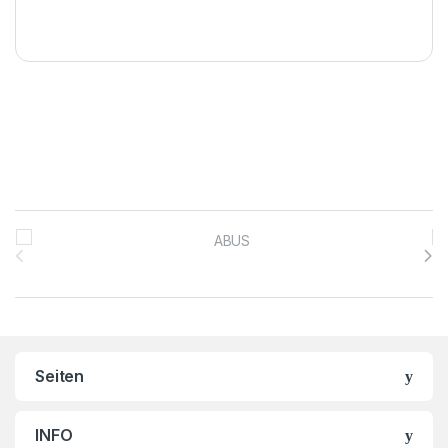
Brands Carousel
Seiten
INFO