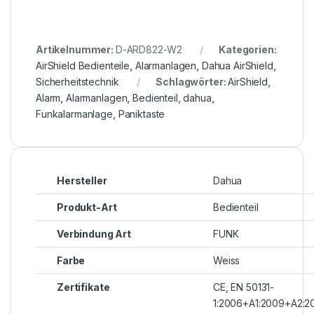
Artikelnummer:
D-ARD822-W2
Kategorien:
AirShield Bedienteile
,
Alarmanlagen
,
Dahua AirShield
,
Sicherheitstechnik
Schlagwörter:
AirShield
,
Alarm
,
Alarmanlagen
,
Bedienteil
,
dahua
,
Funkalarmanlage
,
Paniktaste
Hersteller
Dahua
Produkt-Art
Bedienteil
Verbindung Art
FUNK
Farbe
Weiss
Zertifikate
CE, EN 50131-
1:2006+A1:2009+A2:2