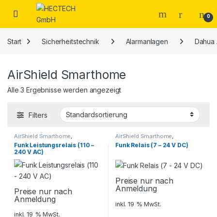
Open
0
Start
Sicherheitstechnik
Alarmanlagen
Dahua 
AirShield Smarthome
Alle 3 Ergebnisse werden angezeigt
Filters
AirShield Smarthome
,
AirShield Smarthome
,
Alarmanlagen
,
Dahua AirShield
,
Alarmanlagen
,
Dahua AirShield
,
Funk Leistungsrelais (110 –
Funk Relais (7 – 24 V DC)
Sicherheitstechnik
,
Smarthome
Sicherheitstechnik
,
Smarthome
240 V AC)
Preise nur nach
Anmeldung
Preise nur nach
Anmeldung
inkl. 19 % MwSt.
inkl. 19 % MwSt.