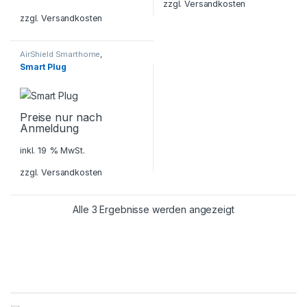
zzgl.
Versandkosten
zzgl.
Versandkosten
AirShield Smarthome
,
Alarmanlagen
,
Dahua AirShield
,
Smart Plug
Sicherheitstechnik
Preise nur nach
Anmeldung
inkl. 19 % MwSt.
zzgl.
Versandkosten
Alle 3 Ergebnisse werden angezeigt
Brands Carousel