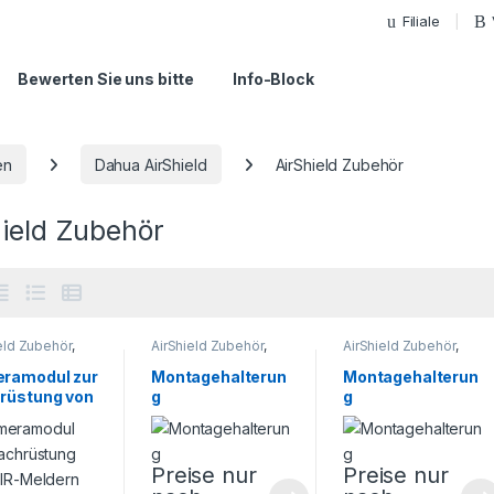
Filiale
Bewerten Sie uns bitte
Info-Block
en
Dahua AirShield
AirShield Zubehör
hield Zubehör
eld Zubehör
,
AirShield Zubehör
,
AirShield Zubehör
,
anlagen
,
Dahua
Alarmanlagen
,
Dahua
Alarmanlagen
,
Dahua
eld
,
AirShield
,
AirShield
,
ramodul zur
Montagehalterun
Montagehalterun
heitstechnik
Sicherheitstechnik
Sicherheitstechnik
rüstung von
g
g
Meldern
Preise nur
Preise nur