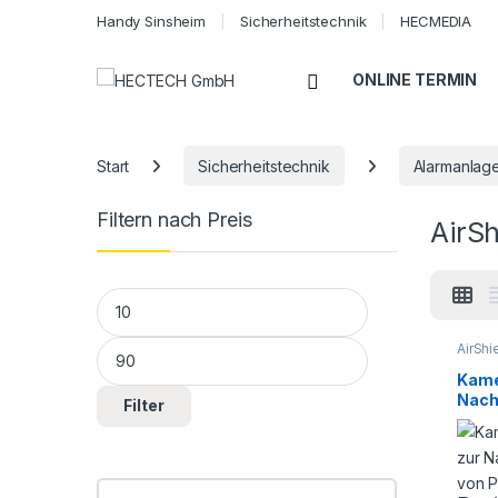
Handy Sinsheim
Sicherheitstechnik
HECMEDIA
Open
ONLINE TERMIN
Start
Sicherheitstechnik
Alarmanlag
Filtern nach Preis
AirS
Min. Preis
Max. Preis
AirShi
Alarm
AirShi
Kame
Sicher
Nach
Filter
PIR-