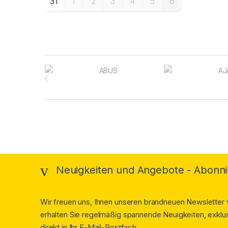
31
1
2
3
4
5
6
Brands Carousel
Neuigkeiten und Angebote - Abonni
Wir freuen uns, Ihnen unseren brandneuen Newsletter v
erhalten Sie regelmäßig spannende Neuigkeiten, exklus
direkt in Ihr E-Mail-Postfach.