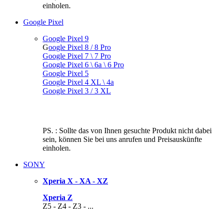
einholen.
Google Pixel
Google Pixel 9
G
oogle Pixel 8 / 8 Pro
Google Pixel 7 \ 7 Pro
Google Pixel 6 \ 6a \ 6 Pro
Google Pixel 5
Google Pixel 4 XL \ 4a
Google Pixel 3 / 3 XL
PS. : Sollte das von Ihnen gesuchte Produkt nicht dabei
sein, können Sie bei uns anrufen und Preisauskünfte
einholen.
SONY
Xperia X - XA - XZ
Xperia Z
Z5 - Z4 - Z3 - ...