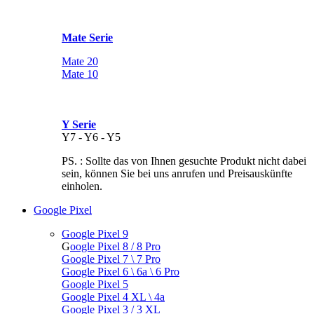
Mate Serie
Mate 20
Mate 10
Y Serie
Y7 - Y6 - Y5
PS. : Sollte das von Ihnen gesuchte Produkt nicht dabei
sein, können Sie bei uns anrufen und Preisauskünfte
einholen.
Google Pixel
Google Pixel 9
G
oogle Pixel 8 / 8 Pro
Google Pixel 7 \ 7 Pro
Google Pixel 6 \ 6a \ 6 Pro
Google Pixel 5
Google Pixel 4 XL \ 4a
Google Pixel 3 / 3 XL