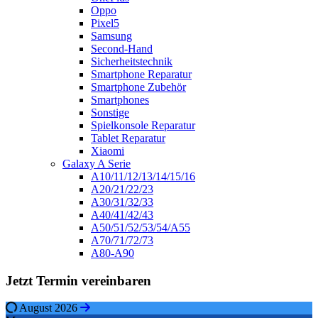
Oppo
Pixel5
Samsung
Second-Hand
Sicherheitstechnik
Smartphone Reparatur
Smartphone Zubehör
Smartphones
Sonstige
Spielkonsole Reparatur
Tablet Reparatur
Xiaomi
Galaxy A Serie
A10/11/12/13/14/15/16
A20/21/22/23
A30/31/32/33
A40/41/42/43
A50/51/52/53/54/A55
A70/71/72/73
A80-A90
Jetzt Termin vereinbaren
August 2026