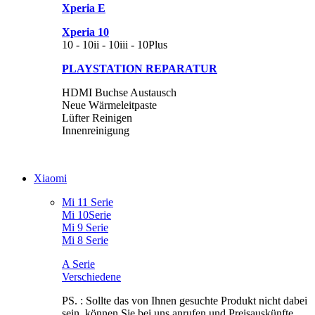
Xperia E
Xperia 10
10 - 10ii - 10iii - 10Plus
PLAYSTATION REPARATUR
HDMI Buchse Austausch
Neue Wärmeleitpaste
Lüfter Reinigen
Innenreinigung
Xiaomi
Mi 11 Serie
Mi 10Serie
Mi 9 Serie
Mi 8 Serie
A Serie
Verschiedene
PS. : Sollte das von Ihnen gesuchte Produkt nicht dabei
sein, können Sie bei uns anrufen und Preisauskünfte