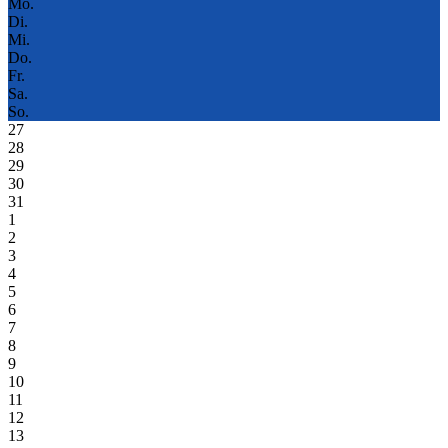
Mo.
Di.
Mi.
Do.
Fr.
Sa.
So.
27
28
29
30
31
1
2
3
4
5
6
7
8
9
10
11
12
13