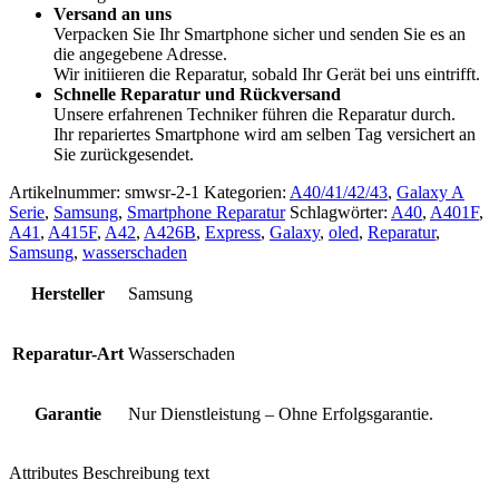
Versand an uns
Verpacken Sie Ihr Smartphone sicher und senden Sie es an
die angegebene Adresse.
Wir initiieren die Reparatur, sobald Ihr Gerät bei uns eintrifft.
Schnelle Reparatur und Rückversand
Unsere erfahrenen Techniker führen die Reparatur durch.
Ihr repariertes Smartphone wird am selben Tag versichert an
Sie zurückgesendet.
Artikelnummer:
smwsr-2-1
Kategorien:
A40/41/42/43
,
Galaxy A
Serie
,
Samsung
,
Smartphone Reparatur
Schlagwörter:
A40
,
A401F
,
A41
,
A415F
,
A42
,
A426B
,
Express
,
Galaxy
,
oled
,
Reparatur
,
Samsung
,
wasserschaden
Hersteller
Samsung
Reparatur-Art
Wasserschaden
Garantie
Nur Dienstleistung – Ohne Erfolgsgarantie.
Attributes Beschreibung text