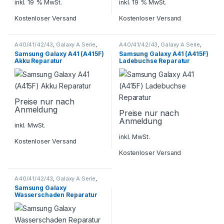
inkl. 19 % MwSt.
inkl. 19 % MwSt.
Kostenloser Versand
Kostenloser Versand
A40/41/42/43
,
Galaxy A Serie
,
A40/41/42/43
,
Galaxy A Serie
,
Samsung
,
Smartphone
Samsung
,
Smartphone
Samsung Galaxy A41 (A415F)
Samsung Galaxy A41 (A415F)
Reparatur
Reparatur
Akku Reparatur
Ladebuchse Reparatur
Preise nur nach
Anmeldung
Preise nur nach
Anmeldung
inkl. MwSt.
inkl. MwSt.
Kostenloser Versand
Kostenloser Versand
A40/41/42/43
,
Galaxy A Serie
,
Samsung
,
Smartphone
Samsung Galaxy
Reparatur
Wasserschaden Reparatur