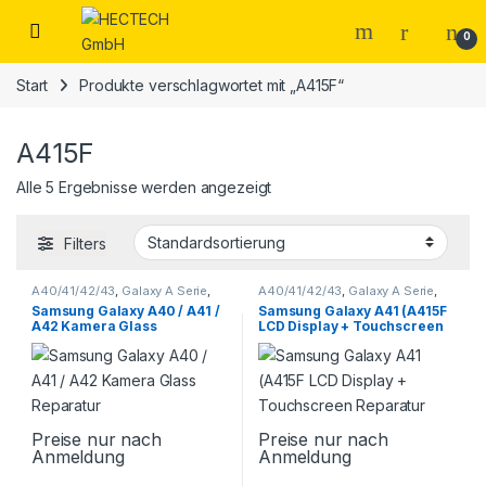
Open
0
Start
Produkte verschlagwortet mit „A415F“
A415F
Alle 5 Ergebnisse werden angezeigt
Filters
A40/41/42/43
,
Galaxy A Serie
,
A40/41/42/43
,
Galaxy A Serie
,
Samsung
,
Smartphone
Samsung
,
Smartphone
Samsung Galaxy A40 / A41 /
Samsung Galaxy A41 (A415F
Reparatur
Reparatur
A42 Kamera Glass
LCD Display + Touchscreen
Reparatur
Reparatur
Preise nur nach
Preise nur nach
Anmeldung
Anmeldung