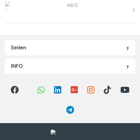
Brands Carousel
Seiten
INFO