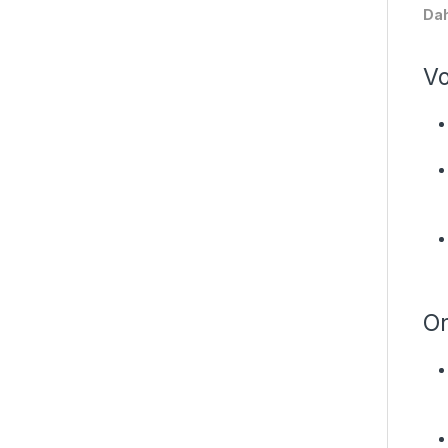
Dah
Vo
On