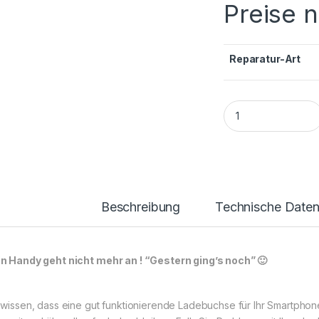
Preise 
Reparatur-Art
Samsung Galaxy S21
Beschreibung
Technische Date
n Handy geht nicht mehr an ! “Gestern ging’s noch” 🙂
 wissen, dass eine gut funktionierende Ladebuchse für Ihr Smartphone 