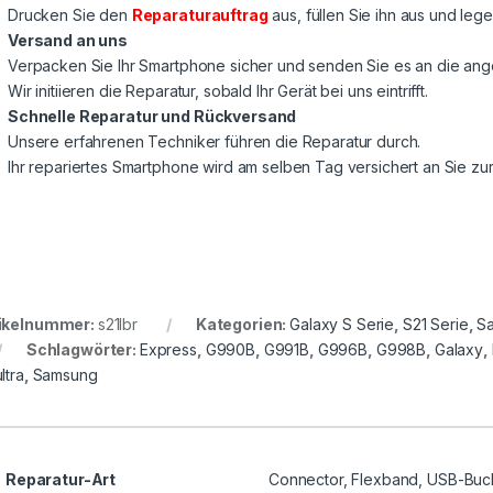
Drucken Sie den
Reparaturauftrag
aus, füllen Sie ihn aus und lege
Versand an uns
Verpacken Sie Ihr Smartphone sicher und senden Sie es an die a
Wir initiieren die Reparatur, sobald Ihr Gerät bei uns eintrifft.
Schnelle Reparatur und Rückversand
Unsere erfahrenen Techniker führen die Reparatur durch.
Ihr repariertes Smartphone wird am selben Tag versichert an Sie z
ikelnummer:
s21lbr
Kategorien:
Galaxy S Serie
,
S21 Serie
,
S
Schlagwörter:
Express
,
G990B
,
G991B
,
G996B
,
G998B
,
Galaxy
,
ltra
,
Samsung
Reparatur-Art
Connector, Flexband, USB-Buc