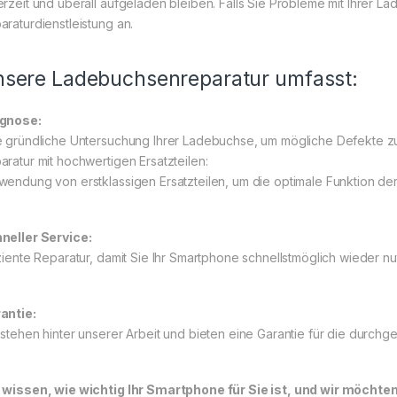
erzeit und überall aufgeladen bleiben. Falls Sie Probleme mit Ihrer L
araturdienstleistung an.
sere Ladebuchsenreparatur umfasst:
gnose:
e gründliche Untersuchung Ihrer Ladebuchse, um mögliche Defekte zu 
aratur mit hochwertigen Ersatzteilen:
wendung von erstklassigen Ersatzteilen, um die optimale Funktion de
neller Service:
iziente Reparatur, damit Sie Ihr Smartphone schnellstmöglich wieder n
antie:
 stehen hinter unserer Arbeit und bieten eine Garantie für die durch
 wissen, wie wichtig Ihr Smartphone für Sie ist, und wir möchte