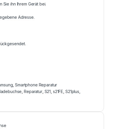
n Sie ihn Ihrem Gerät bei.
ngegebene Adresse.
urückgesendet.
amsung
,
Smartphone Reparatur
ladebuchse
,
Reparatur
,
S21
,
s21FE
,
S21plus
,
hse