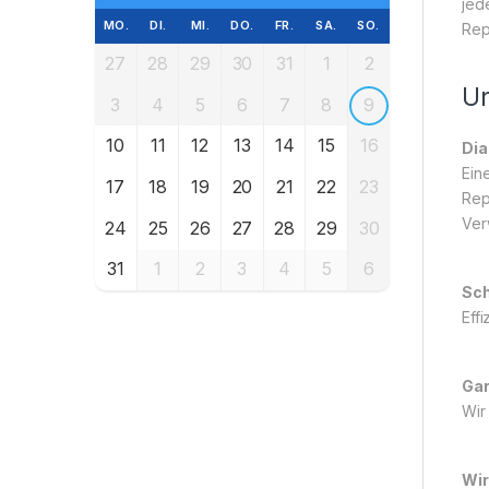
jed
MO.
DI.
MI.
DO.
FR.
SA.
SO.
Rep
27
28
29
30
31
1
2
Un
3
4
5
6
7
8
9
10
11
12
13
14
15
16
Dia
Ein
17
18
19
20
21
22
23
Rep
Ver
24
25
26
27
28
29
30
31
1
2
3
4
5
6
Sch
Eff
Gar
Wir
Wir