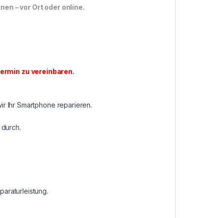
n – vor Ort oder online.
ermin zu vereinbaren
.
r Ihr Smartphone reparieren.
 durch.
araturleistung.