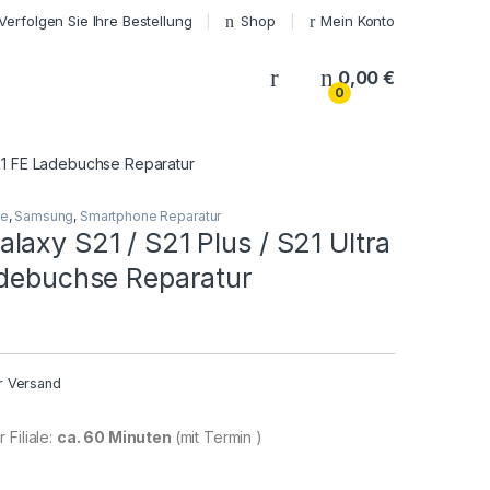
Verfolgen Sie Ihre Bestellung
Shop
Mein Konto
My Account
0,00
€
0
S21 FE Ladebuchse Reparatur
ie
,
Samsung
,
Smartphone Reparatur
axy S21 / S21 Plus / S21 Ultra
adebuchse Reparatur
r Versand
 Filiale:
ca. 60 Minuten
(mit Termin )