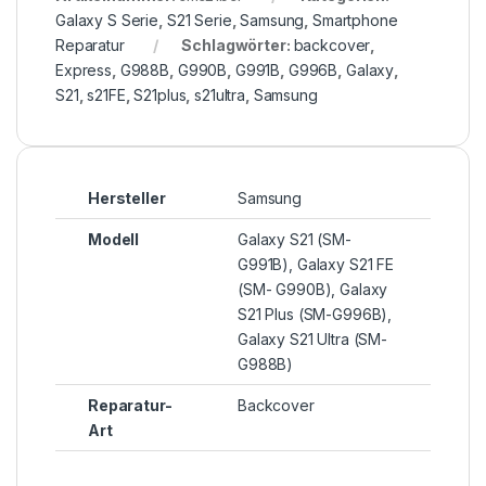
Galaxy S Serie
,
S21 Serie
,
Samsung
,
Smartphone
Reparatur
Schlagwörter:
backcover
,
Express
,
G988B
,
G990B
,
G991B
,
G996B
,
Galaxy
,
S21
,
s21FE
,
S21plus
,
s21ultra
,
Samsung
Hersteller
Samsung
Modell
Galaxy S21 (SM-
G991B), Galaxy S21 FE
(SM- G990B), Galaxy
S21 Plus (SM-G996B),
Galaxy S21 Ultra (SM-
G988B)
Reparatur-
Backcover
Art