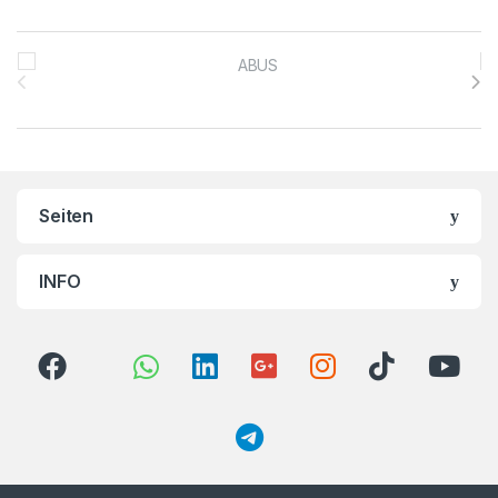
Brands Carousel
Seiten
INFO