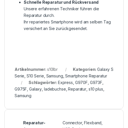
Schnelle Reparatur und Rückversand
Unsere erfahrenen Techniker führen die
Reparatur durch.
Ihr repariertes Smartphone wird am selben Tag
versichert an Sie zurückgesendet.
Artikelnummer:
s10lbr
Kategorien:
Galaxy S
Serie
,
S10 Serie
,
Samsung
,
Smartphone Reparatur
Schlagwörter:
Express
,
G970F
,
G973F
,
G975F
,
Galaxy
,
ladebuchse
,
Reparatur
,
s10 plus
,
Samsung
Reparatur-
Connector, Flexband,