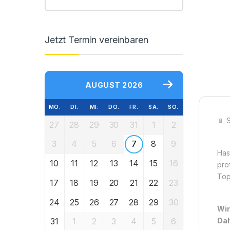
Jetzt Termin vereinbaren
AUGUST 2026
MO.
DI.
MI.
DO.
FR.
SA.
SO.
📱 
27
28
29
30
31
1
2
3
4
5
6
7
8
9
Has
10
11
12
13
14
15
16
pro
Top
17
18
19
20
21
22
23
24
25
26
27
28
29
30
Wir
31
1
2
3
4
5
6
Dah