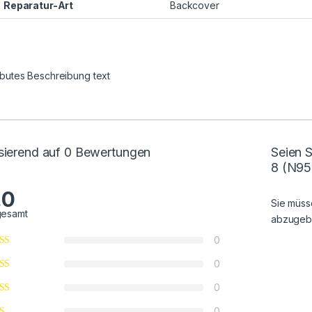
Reparatur-Art
Backcover
ributes Beschreibung text
sierend auf 0 Bewertungen
Seien 
8 (N95
.0
Sie müs
gesamt
abzugeb
0
0
0
0