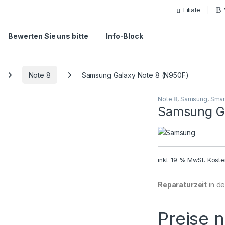
Filiale
Bewerten Sie uns bitte
Info-Block
Note 8
Samsung Galaxy Note 8 (N950F)
Note 8
,
Samsung
,
Smar
Samsung Ga
inkl. 19 % MwSt.
Koste
Reparaturzeit
in der
Preise 