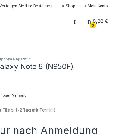
Verfolgen Sie Ihre Bestellung
Shop
Mein Konto
My Account
0,00
€
0
tphone Reparatur
laxy Note 8 (N950F)
nloser Versand
 Filiale:
1-2 Tag
(mit Termin )
nur nach Anmeldung