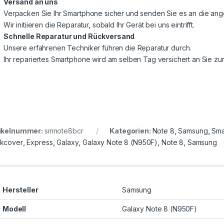
Versand an uns
Verpacken Sie Ihr Smartphone sicher und senden Sie es an die a
Wir initiieren die Reparatur, sobald Ihr Gerät bei uns eintrifft.
Schnelle Reparatur und Rückversand
Unsere erfahrenen Techniker führen die Reparatur durch.
Ihr repariertes Smartphone wird am selben Tag versichert an Sie z
ikelnummer:
smnote8bcr
Kategorien:
Note 8
,
Samsung
,
Sma
kcover
,
Express
,
Galaxy
,
Galaxy Note 8 (N950F)
,
Note 8
,
Samsung
Hersteller
Samsung
Modell
Galaxy Note 8 (N950F)