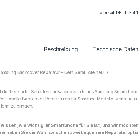
Lieferzeit:
DHL Paket 
Beschreibung
Technische Date
Samsung Backcover Reparatur – Dein Gerät, wie neu! 📱
t du Risse oder Schäden am Backcover deines Samsung Smartphones
fessionelle Backcover Reparaturen für Samsung Modelle. Vertraue au
form zu bringen.
 wissen, wie wichtig Ihr Smartphone für Sie ist, und wir möchte
er haben Sie die Wahl zwischen zwei bequemen Reparaturoptione