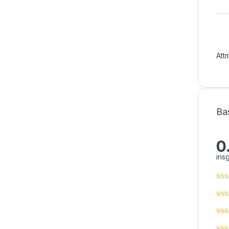
Att
Ba
0
ins