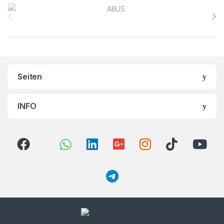
Brands Carousel
Seiten
INFO