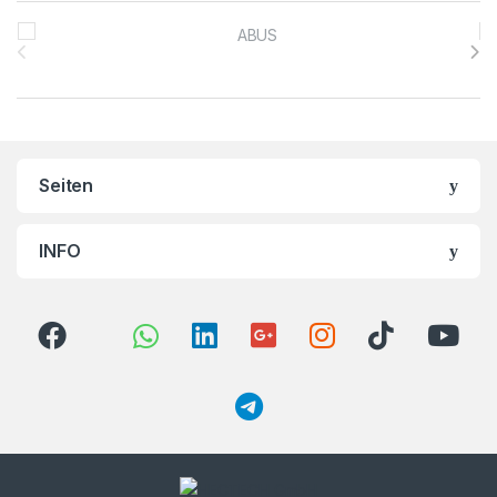
Brands Carousel
Seiten
INFO