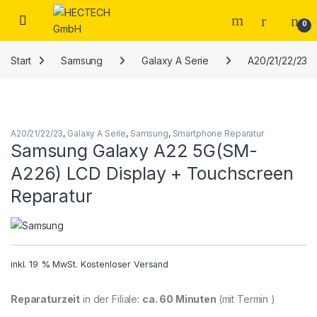
Open
0
Start
Samsung
Galaxy A Serie
A20/21/22/23
A20/21/22/23
,
Galaxy A Serie
,
Samsung
,
Smartphone Reparatur
Samsung Galaxy A22 5G(SM-
A226) LCD Display + Touchscreen
Reparatur
inkl. 19 % MwSt.
Kostenloser Versand
Reparaturzeit
in der Filiale:
ca. 60 Minuten
(mit Termin )