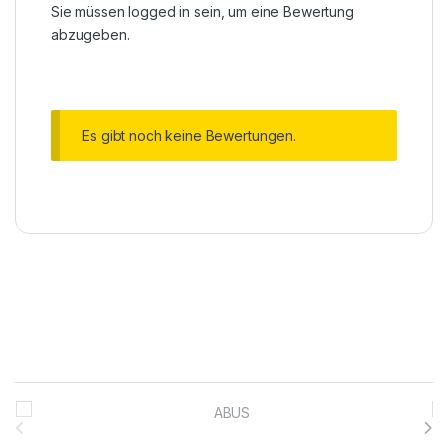
Sie müssen
logged in
sein, um eine Bewertung
abzugeben.
Es gibt noch keine Bewertungen.
Brands Carousel