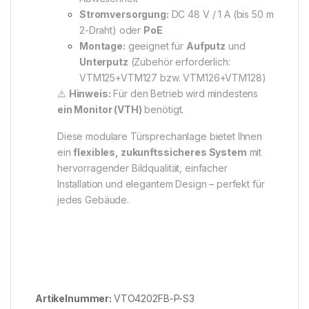
Stromversorgung:
DC 48 V / 1 A (bis 50 m
2-Draht) oder
PoE
Montage:
geeignet für
Aufputz
und
Unterputz
(Zubehör erforderlich:
VTM125+VTM127 bzw. VTM126+VTM128)
⚠️
Hinweis:
Für den Betrieb wird mindestens
ein Monitor (VTH)
benötigt.
Diese modulare Türsprechanlage bietet Ihnen
ein
flexibles, zukunftssicheres System
mit
hervorragender Bildqualität, einfacher
Installation und elegantem Design – perfekt für
jedes Gebäude.
Artikelnummer:
VTO4202FB-P-S3