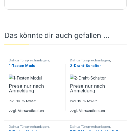
Das könnte dir auch gefallen …
Dahua Türsprechanlagen
,
Dahua Türsprechanlagen
,
Sicherheitstechnik
,
Sicherheitstechnik
,
1-Tasten Modul
2-Draht-Schalter
Türsprechanlagen
Türsprechanlagen
Preise nur nach
Preise nur nach
Anmeldung
Anmeldung
inkl. 19 % MwSt.
inkl. 19 % MwSt.
zzgl.
Versandkosten
zzgl.
Versandkosten
Dahua Türsprechanlagen
,
Dahua Türsprechanlagen
,
Sicherheitstechnik
,
Sicherheitstechnik
,