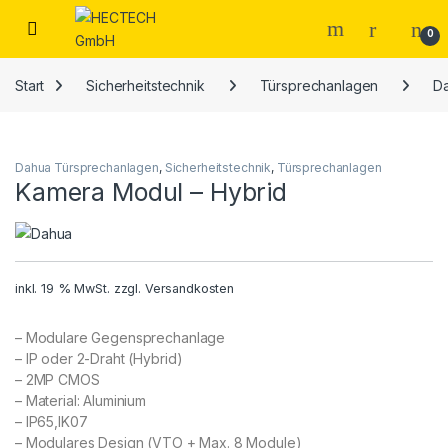
Open
0
Start
Sicherheitstechnik
Türsprechanlagen
D
Dahua Türsprechanlagen
,
Sicherheitstechnik
,
Türsprechanlagen
Kamera Modul – Hybrid
inkl. 19 % MwSt.
zzgl.
Versandkosten
– Modulare Gegensprechanlage
– IP oder 2-Draht (Hybrid)
– 2MP CMOS
– Material: Aluminium
– IP65,IK07
– Modulares Design (VTO + Max. 8 Module)