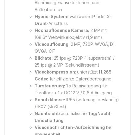
Aluminiumgehäuse für Innen- und
Außenbereich
Hybrid-System:
wahlweise
IP
oder
2-
Draht
-Anschluss
Hochauflösende Kamera:
2 MP mit
168,6° Weitwinkelobjektiv (1,9 mm)
Videoauflösung:
2 MP, 720P, WVGA, D1,
QVGA, CIF
Bildrate:
25 fps @ 720P (Hauptstream) /
25 fps @ 2 MP (Sekundärstream)
Videokompression:
unterstützt
H.265
Codec
für effiziente Datenübertragung
Türsteuerung:
1 x Relaisausgang für
Türöffner + 1 x DC 12 V / 0,6 A Ausgang
Schutzklasse:
IP65 (witterungsbeständig)
/ IK07 (stoßfest)
Nachtsicht:
automatische
Tag/Nacht-
Umschaltung
Videonachrichten-Aufzeichnung
bei
Abwesenheit