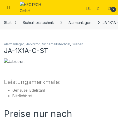
Open
0
Start
Sicherheitstechnik
Alarmanlagen
JA-1X1A
Alarmanlagen
,
Jablotron
,
Sicherheitstechnik
,
Sirenen
JA-1X1A-C-ST
Leistungsmerkmale:
Gehäuse: Edelstahl
Blitzlicht: rot
Preise nur nach