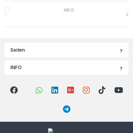
Brands Carousel
Seiten
INFO